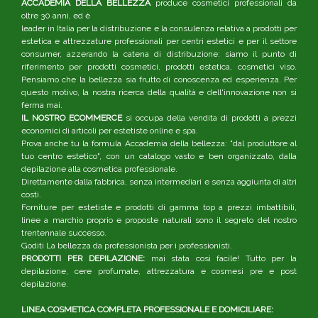
ACCADEMIA DELLA BELLEZZA
produce cosmetici professionali da
oltre 30 anni, ed è
leader in Italia per la distribuzione e la consulenza relativa a prodotti per
estetica e attrezzature professionali per centri estetici e per il settore
consumer, azzerando la catena di distribuzione: siamo il punto di
riferimento per prodotti cosmetici, prodotti estetica, cosmetici viso.
Pensiamo che la bellezza sia frutto di conoscenza ed esperienza. Per
questo motivo, la nostra ricerca della qualità e dell'innovazione non si
ferma mai.
IL NOSTRO ECOMMERCE
si occupa della vendita di prodotti a prezzi
economici di articoli per estetiste online e spa.
Prova anche tu la formula Accademia della bellezza: "dal produttore al
tuo centro estetico", con un catalogo vasto e ben organizzato, dalla
depilazione alla cosmetica professionale.
Direttamente dalla fabbrica, senza intermediari e senza aggiunta di altri
costi.
Forniture per estetiste e prodotti di gamma top a prezzi imbattibili,
linee a marchio proprio e proposte naturali sono il segreto del nostro
trentennale successo.
Goditi La bellezza da professionista per i professionisti.
PRODOTTI PER DEPILAZIONE:
mai stata così facile! Tutto per la
depilazione, cere profumate, attrezzatura e cosmesi pre e post
depilazione.
LINEA COSMETICA COMPLETA PROFESSIONALE E DOMICILIARE: