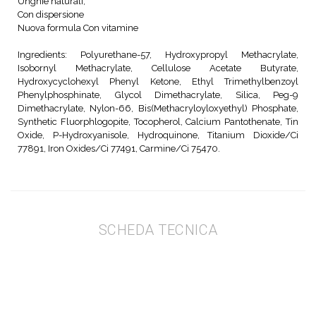
Unghie naturali,
Con dispersione
Nuova formula Con vitamine
Ingredients: Polyurethane-57, Hydroxypropyl Methacrylate,
Isobornyl Methacrylate, Cellulose Acetate Butyrate,
Hydroxycyclohexyl Phenyl Ketone, Ethyl Trimethylbenzoyl
Phenylphosphinate, Glycol Dimethacrylate, Silica, Peg-9
Dimethacrylate, Nylon-66, Bis(Methacryloyloxyethyl) Phosphate,
Synthetic Fluorphlogopite, Tocopherol, Calcium Pantothenate, Tin
Oxide, P-Hydroxyanisole, Hydroquinone, Titanium Dioxide/Ci
77891, Iron Oxides/Ci 77491, Carmine/Ci 75470.
SCHEDA TECNICA