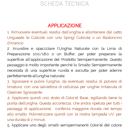
SCHEDA TECNICA
APPLICAZIONE
1. Rimuovere eventuali residui dall’unghia e allontanare dal Letto
Ungueale le Cuticole con uno Spingi Cuticole o un Bastoncino
d’Arancio
2. Irruvidire e opacizzare l’Unghia Naturale con la Lima di
Preparazione 100/180 o un Buffer, per poter preparare la
superficie all'applicazione del Prodotto Semipermanente. Questo
passaggio è molto importante perché lo Smalto Semipermanente
necessita di una superficie ruvida e asciutta per poter aderire
perfettamente all’unghia naturale.
3. Sgrassare e pulire l’unghia, da eventuali residui di polvere di
limatura, con una salviettina di cellulosa per unghie imbevuta di
Cleanser Sgrassante.
4. Applicare quindi uno strato di Color’el Base, sigillando bene la
punta dell’unghia. Questa accortezza, che andrà ripetuta per tutti i
passaggi di applicazione, conferirà maggiore durata nel tempo
allo smalto. Polimerizzare quindi con la nostra lampada UV, per
una durata di 2 minuti.
5. Applicare uno degli smalti semipermanenti Color’el del colore