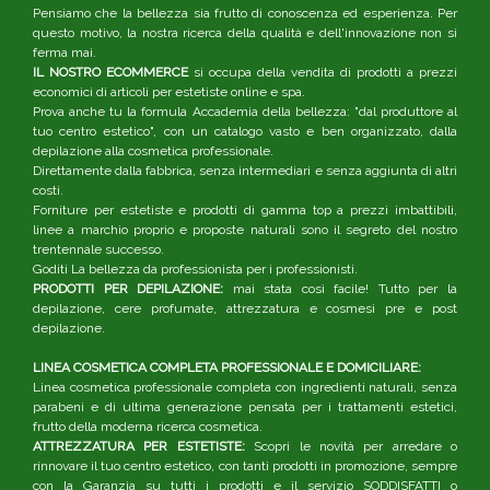
Pensiamo che la bellezza sia frutto di conoscenza ed esperienza. Per
questo motivo, la nostra ricerca della qualità e dell'innovazione non si
ferma mai.
IL NOSTRO ECOMMERCE
si occupa della vendita di prodotti a prezzi
economici di articoli per estetiste online e spa.
Prova anche tu la formula Accademia della bellezza: "dal produttore al
tuo centro estetico", con un catalogo vasto e ben organizzato, dalla
depilazione alla cosmetica professionale.
Direttamente dalla fabbrica, senza intermediari e senza aggiunta di altri
costi.
Forniture per estetiste e prodotti di gamma top a prezzi imbattibili,
linee a marchio proprio e proposte naturali sono il segreto del nostro
trentennale successo.
Goditi La bellezza da professionista per i professionisti.
PRODOTTI PER DEPILAZIONE:
mai stata così facile! Tutto per la
depilazione, cere profumate, attrezzatura e cosmesi pre e post
depilazione.
LINEA COSMETICA COMPLETA PROFESSIONALE E DOMICILIARE:
Linea cosmetica professionale completa con ingredienti naturali, senza
parabeni e di ultima generazione pensata per i trattamenti estetici,
frutto della moderna ricerca cosmetica.
ATTREZZATURA PER ESTETISTE:
Scopri le novità per arredare o
rinnovare il tuo centro estetico, con tanti prodotti in promozione, sempre
con la Garanzia su tutti i prodotti e il servizio SODDISFATTI o