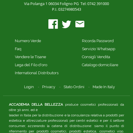
Via Polanga 1
06034 Foligno PG
Tel: 0742 391000
P.I. 03274980543
Numero Verde
Ricorda Password
Faq
Servizio Whatsapp
Vendere le Tisane
Consigli Vendita
Lega del Filo d'oro
Catalogo domiciliare
International Distributors
Login
Privacy
Stato Ordini
Made In Italy
ACCADEMIA DELLA BELLEZZA
produce cosmetici professionali da
oltre 30 anni, ed è
leader in Italia per la distribuzione e la consulenza relativa a prodotti per
estetica e attrezzature professionali per centri estetici e per il settore
consumer, azzerando la catena di distribuzione: siamo il punto di
riferimento per prodotti cosmetici, prodotti estetica, cosmetici viso.