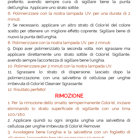
preferito, avendo sempre cura di sigillare bene la punta
dell’unghia. Applicare uno strato sottile.
6. Polimerizzare con la nostra lampada UV, per una durata di 2
minuti.
7. Se necessario, applicare un altro strato di Color’el del colore
scelto per ottenere un migliore effetto coprente. Sigillare bene di
nuovo la punta dell’unghia.
8. Polimerizzare con la nostra lampada UV, per 2 minuti.
9. Dopo aver polimerizzato la seconda volta, non sgrassare ma
applicare direttamente uno strato sottile di Color’el Sigillante,
avendo sempre l’accortezza di sigillare bene l’unghia.
10. Polimerizzare per 2 minuti con la nostra lampada UV.
11. Sgrassare lo strato di dispersione, lasciato dopo la
polimerizzazione, con una salviettina di cellulosa per unghie
imbevuta di Color’el Cleanser Sgrassante.
12. Risultato perfetto!
RIMOZIONE
1. Per la rimozione dello smalto semipermanente Color’el, iniziare
eliminando lo strato superficiale di sigillante con una lima
100/180.
2. Applicare quindi su ogni singola unghia una salviettina di
cellulosa per unghie imbevuta di Color’el Remover.
3. Avvolegere bene l’unghia e la salviettina con un foglietto di
alluminio, lasciandolo ben chiuso per circa 10 minuti