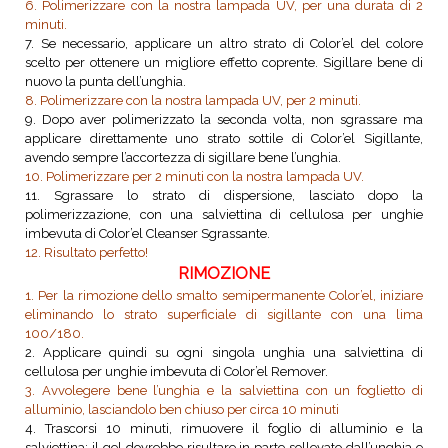
6. Polimerizzare con la nostra lampada UV, per una durata di 2
minuti.
7. Se necessario, applicare un altro strato di Color’el del colore
scelto per ottenere un migliore effetto coprente. Sigillare bene di
nuovo la punta dell’unghia.
8. Polimerizzare con la nostra lampada UV, per 2 minuti.
9. Dopo aver polimerizzato la seconda volta, non sgrassare ma
applicare direttamente uno strato sottile di Color’el Sigillante,
avendo sempre l’accortezza di sigillare bene l’unghia.
10. Polimerizzare per 2 minuti con la nostra lampada UV.
11. Sgrassare lo strato di dispersione, lasciato dopo la
polimerizzazione, con una salviettina di cellulosa per unghie
imbevuta di Color’el Cleanser Sgrassante.
12. Risultato perfetto!
RIMOZIONE
1. Per la rimozione dello smalto semipermanente Color’el, iniziare
eliminando lo strato superficiale di sigillante con una lima
100/180.
2. Applicare quindi su ogni singola unghia una salviettina di
cellulosa per unghie imbevuta di Color’el Remover.
3. Avvolegere bene l’unghia e la salviettina con un foglietto di
alluminio, lasciandolo ben chiuso per circa 10 minuti
4. Trascorsi 10 minuti, rimuovere il foglio di alluminio e la
salviettina: il gel dovrebbe risultare in parte sollevato dall’unghia e