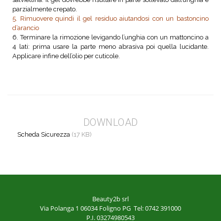
parzialmente crepato.
5. Rimuovere quindi il gel residuo aiutandosi con un bastoncino
d’arancio
6. Terminare la rimozione levigando l’unghia con un mattoncino a
4 lati: prima usare la parte meno abrasiva poi quella lucidante.
Applicare infine dell’olio per cuticole.
DOWNLOAD
Scheda Sicurezza
(17 KB)
Beauty2b srl
Via Polanga 1
06034 Foligno PG
Tel: 0742 391000
P.I. 03274980543