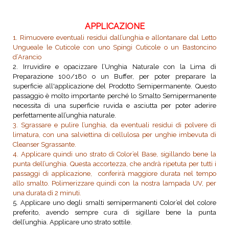
APPLICAZIONE
1. Rimuovere eventuali residui dall’unghia e allontanare dal Letto
Ungueale le Cuticole con uno Spingi Cuticole o un Bastoncino
d’Arancio
2. Irruvidire e opacizzare l’Unghia Naturale con la Lima di
Preparazione 100/180 o un Buffer, per poter preparare la
superficie all'applicazione del Prodotto Semipermanente. Questo
passaggio è molto importante perché lo Smalto Semipermanente
necessita di una superficie ruvida e asciutta per poter aderire
perfettamente all’unghia naturale.
3. Sgrassare e pulire l’unghia, da eventuali residui di polvere di
limatura, con una salviettina di cellulosa per unghie imbevuta di
Cleanser Sgrassante.
4. Applicare quindi uno strato di Color’el Base, sigillando bene la
punta dell’unghia. Questa accortezza, che andrà ripetuta per tutti i
passaggi di applicazione, conferirà maggiore durata nel tempo
allo smalto. Polimerizzare quindi con la nostra lampada UV, per
una durata di 2 minuti.
5. Applicare uno degli smalti semipermanenti Color’el del colore
preferito, avendo sempre cura di sigillare bene la punta
dell’unghia. Applicare uno strato sottile.