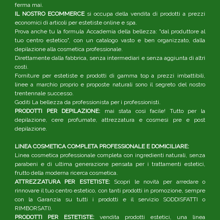
ferma mai.
IL NOSTRO ECOMMERCE
si occupa della vendita di prodotti a prezzi
economici di articoli per estetiste online e spa.
Prova anche tu la formula Accademia della bellezza: "dal produttore al
tuo centro estetico", con un catalogo vasto e ben organizzato, dalla
depilazione alla cosmetica professionale.
Direttamente dalla fabbrica, senza intermediari e senza aggiunta di altri
costi.
Forniture per estetiste e prodotti di gamma top a prezzi imbattibili,
linee a marchio proprio e proposte naturali sono il segreto del nostro
trentennale successo.
Goditi La bellezza da professionista per i professionisti.
PRODOTTI PER DEPILAZIONE:
mai stata così facile! Tutto per la
depilazione, cere profumate, attrezzatura e cosmesi pre e post
depilazione.
LINEA COSMETICA COMPLETA PROFESSIONALE E DOMICILIARE:
Linea cosmetica professionale completa con ingredienti naturali, senza
parabeni e di ultima generazione pensata per i trattamenti estetici,
frutto della moderna ricerca cosmetica.
ATTREZZATURA PER ESTETISTE:
Scopri le novità per arredare o
rinnovare il tuo centro estetico, con tanti prodotti in promozione, sempre
con la Garanzia su tutti i prodotti e il servizio SODDISFATTI o
RIMBORSATI).
PRODOTTI PER ESTETISTE:
vendita prodotti estetici, una linea