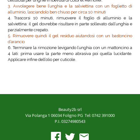
cellulosa per unghie imbevuta di Color’el Remover.
3. Avvolegere bene l’unghia e la salviettina con un foglietto di
alluminio, lasciandolo ben chiuso per circa 10 minuti
4. Trascorsi 10 minuti, rimuovere il foglio di alluminio e la
salviettina: il gel dovrebbe risultare in parte sollevato dall’unghia e
parzialmente crepato.
5. Rimuovere quindi il gel residuo aiutandosi con un bastoncino
d’arancio
6. Terminare la rimozione levigando l’unghia con un mattoncino a
4 lati: prima usare la parte meno abrasiva poi quella lucidante.
Applicare infine dell’olio per cuticole.
Beauty2b srl
Via Polanga 1
06034 Foligno PG
Tel: 0742 391000
P.I. 03274980543