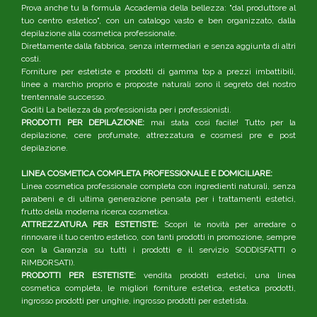
Prova anche tu la formula Accademia della bellezza: "dal produttore al
tuo centro estetico", con un catalogo vasto e ben organizzato, dalla
depilazione alla cosmetica professionale.
Direttamente dalla fabbrica, senza intermediari e senza aggiunta di altri
costi.
Forniture per estetiste e prodotti di gamma top a prezzi imbattibili,
linee a marchio proprio e proposte naturali sono il segreto del nostro
trentennale successo.
Goditi La bellezza da professionista per i professionisti.
PRODOTTI PER DEPILAZIONE:
mai stata così facile! Tutto per la
depilazione, cere profumate, attrezzatura e cosmesi pre e post
depilazione.
LINEA COSMETICA COMPLETA PROFESSIONALE E DOMICILIARE:
Linea cosmetica professionale completa con ingredienti naturali, senza
parabeni e di ultima generazione pensata per i trattamenti estetici,
frutto della moderna ricerca cosmetica.
ATTREZZATURA PER ESTETISTE:
Scopri le novità per arredare o
rinnovare il tuo centro estetico, con tanti prodotti in promozione, sempre
con la Garanzia su tutti i prodotti e il servizio SODDISFATTI o
RIMBORSATI).
PRODOTTI PER ESTETISTE:
vendita prodotti estetici, una linea
cosmetica completa, le migliori forniture estetica, estetica prodotti,
ingrosso prodotti per unghie, ingrosso prodotti per estetista.