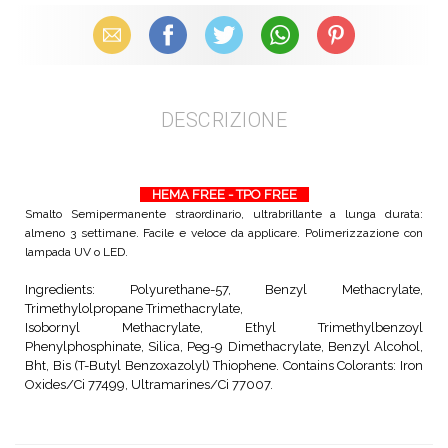
Email
Facebook
X (Twitter)
WhatsApp
Pinterest
DESCRIZIONE
HEMA FREE - TPO FREE
Smalto Semipermanente straordinario, ultrabrillante a lunga durata:
almeno 3 settimane. Facile e veloce da applicare. Polimerizzazione con
lampada UV o LED.
Ingredients: Polyurethane-57, Benzyl Methacrylate,
Trimethylolpropane Trimethacrylate,
Isobornyl Methacrylate, Ethyl Trimethylbenzoyl
Phenylphosphinate, Silica, Peg-9 Dimethacrylate, Benzyl Alcohol,
Bht, Bis (T-Butyl Benzoxazolyl) Thiophene. Contains Colorants: Iron
Oxides/Ci 77499, Ultramarines/Ci 77007.