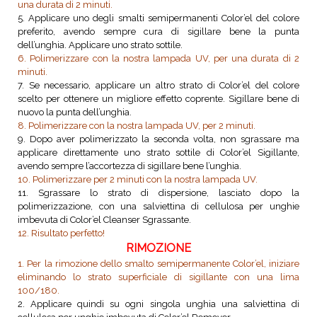
una durata di 2 minuti.
5. Applicare uno degli smalti semipermanenti Color’el del colore
preferito, avendo sempre cura di sigillare bene la punta
dell’unghia. Applicare uno strato sottile.
6. Polimerizzare con la nostra lampada UV, per una durata di 2
minuti.
7. Se necessario, applicare un altro strato di Color’el del colore
scelto per ottenere un migliore effetto coprente. Sigillare bene di
nuovo la punta dell’unghia.
8. Polimerizzare con la nostra lampada UV, per 2 minuti.
9. Dopo aver polimerizzato la seconda volta, non sgrassare ma
applicare direttamente uno strato sottile di Color’el Sigillante,
avendo sempre l’accortezza di sigillare bene l’unghia.
10. Polimerizzare per 2 minuti con la nostra lampada UV.
11. Sgrassare lo strato di dispersione, lasciato dopo la
polimerizzazione, con una salviettina di cellulosa per unghie
imbevuta di Color’el Cleanser Sgrassante.
12. Risultato perfetto!
RIMOZIONE
1. Per la rimozione dello smalto semipermanente Color’el, iniziare
eliminando lo strato superficiale di sigillante con una lima
100/180.
2. Applicare quindi su ogni singola unghia una salviettina di