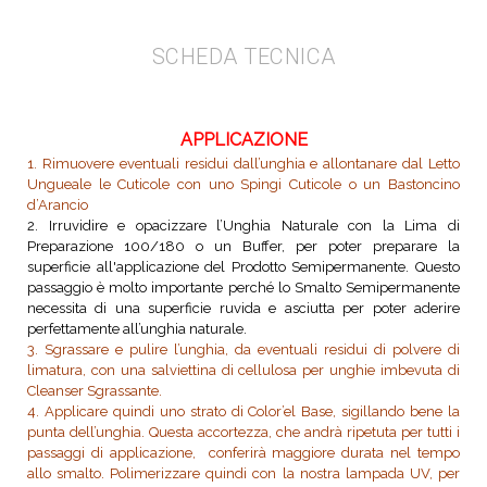
SCHEDA TECNICA
APPLICAZIONE
1. Rimuovere eventuali residui dall’unghia e allontanare dal Letto
Ungueale le Cuticole con uno Spingi Cuticole o un Bastoncino
d’Arancio
2. Irruvidire e opacizzare l’Unghia Naturale con la Lima di
Preparazione 100/180 o un Buffer, per poter preparare la
superficie all'applicazione del Prodotto Semipermanente. Questo
passaggio è molto importante perché lo Smalto Semipermanente
necessita di una superficie ruvida e asciutta per poter aderire
perfettamente all’unghia naturale.
3. Sgrassare e pulire l’unghia, da eventuali residui di polvere di
limatura, con una salviettina di cellulosa per unghie imbevuta di
Cleanser Sgrassante.
4. Applicare quindi uno strato di Color’el Base, sigillando bene la
punta dell’unghia. Questa accortezza, che andrà ripetuta per tutti i
passaggi di applicazione, conferirà maggiore durata nel tempo
allo smalto. Polimerizzare quindi con la nostra lampada UV, per