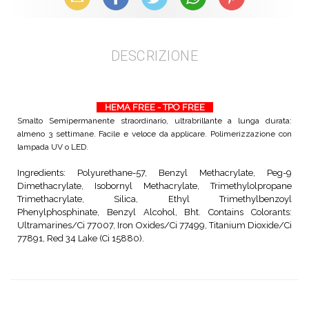
DESCRIZIONE
HEMA FREE - TPO FREE
Smalto Semipermanente straordinario, ultrabrillante a lunga durata:
almeno 3 settimane. Facile e veloce da applicare. Polimerizzazione con
lampada UV o LED.
Ingredients: Polyurethane-57, Benzyl Methacrylate, Peg-9
Dimethacrylate, Isobornyl Methacrylate, Trimethylolpropane
Trimethacrylate, Silica, Ethyl Trimethylbenzoyl
Phenylphosphinate, Benzyl Alcohol, Bht. Contains Colorants:
Ultramarines/Ci 77007, Iron Oxides/Ci 77499, Titanium Dioxide/Ci
77891, Red 34 Lake (Ci 15880).