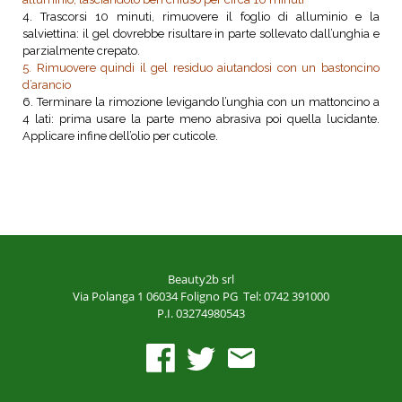
4. Trascorsi 10 minuti, rimuovere il foglio di alluminio e la
salviettina: il gel dovrebbe risultare in parte sollevato dall’unghia e
parzialmente crepato.
5. Rimuovere quindi il gel residuo aiutandosi con un bastoncino
d’arancio
6. Terminare la rimozione levigando l’unghia con un mattoncino a
4 lati: prima usare la parte meno abrasiva poi quella lucidante.
Applicare infine dell’olio per cuticole.
Beauty2b srl
Via Polanga 1
06034 Foligno PG
Tel: 0742 391000
P.I. 03274980543