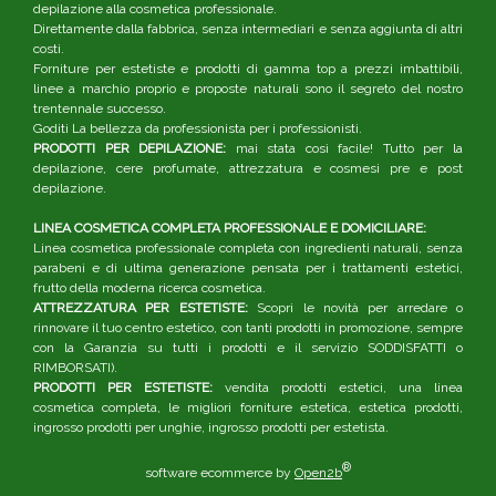
depilazione alla cosmetica professionale.
Direttamente dalla fabbrica, senza intermediari e senza aggiunta di altri
costi.
Forniture per estetiste e prodotti di gamma top a prezzi imbattibili,
linee a marchio proprio e proposte naturali sono il segreto del nostro
trentennale successo.
Goditi La bellezza da professionista per i professionisti.
PRODOTTI PER DEPILAZIONE:
mai stata così facile! Tutto per la
depilazione, cere profumate, attrezzatura e cosmesi pre e post
depilazione.
LINEA COSMETICA COMPLETA PROFESSIONALE E DOMICILIARE:
Linea cosmetica professionale completa con ingredienti naturali, senza
parabeni e di ultima generazione pensata per i trattamenti estetici,
frutto della moderna ricerca cosmetica.
ATTREZZATURA PER ESTETISTE:
Scopri le novità per arredare o
rinnovare il tuo centro estetico, con tanti prodotti in promozione, sempre
con la Garanzia su tutti i prodotti e il servizio SODDISFATTI o
RIMBORSATI).
PRODOTTI PER ESTETISTE:
vendita prodotti estetici, una linea
cosmetica completa, le migliori forniture estetica, estetica prodotti,
ingrosso prodotti per unghie, ingrosso prodotti per estetista.
®
software ecommerce by
Open2b