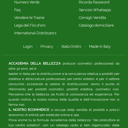
Numero Verde
Ricorda Password
Faq
Servizio Whatsapp
Vendere le Tisane
Consigli Vendita
Lega del Filo d'oro
Catalogo domiciliare
International Distributors
Login
Privacy
Stato Ordini
Made In Italy
ACCADEMIA DELLA BELLEZZA
produce cosmetici professionali da
oltre 30 anni, ed è
leader in Italia per la distribuzione e la consulenza relativa a prodotti per
estetica e attrezzature professionali per centri estetici e per il settore
consumer, azzerando la catena di distribuzione: siamo il punto di
riferimento per prodotti cosmetici, prodotti estetica, cosmetici viso.
Pensiamo che la bellezza sia frutto di conoscenza ed esperienza. Per
questo motivo, la nostra ricerca della qualità e dell'innovazione non si
ferma mai.
IL NOSTRO ECOMMERCE
si occupa della vendita di prodotti a prezzi
economici di articoli per estetiste online e spa.
Prova anche tu la formula Accademia della bellezza: "dal produttore al
tuo centro estetico", con un catalogo vasto e ben organizzato, dalla