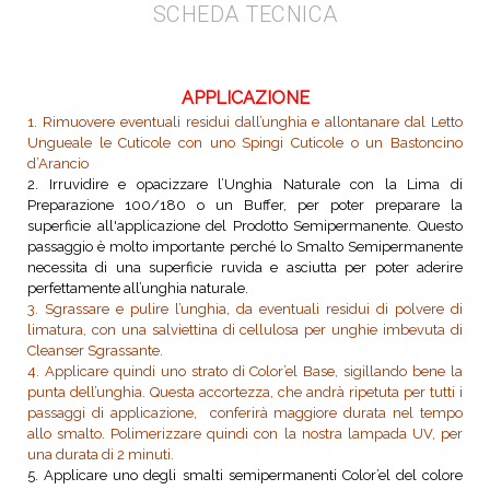
SCHEDA TECNICA
APPLICAZIONE
1. Rimuovere eventuali residui dall’unghia e allontanare dal Letto
Ungueale le Cuticole con uno Spingi Cuticole o un Bastoncino
d’Arancio
2. Irruvidire e opacizzare l’Unghia Naturale con la Lima di
Preparazione 100/180 o un Buffer, per poter preparare la
superficie all'applicazione del Prodotto Semipermanente. Questo
passaggio è molto importante perché lo Smalto Semipermanente
necessita di una superficie ruvida e asciutta per poter aderire
perfettamente all’unghia naturale.
3. Sgrassare e pulire l’unghia, da eventuali residui di polvere di
limatura, con una salviettina di cellulosa per unghie imbevuta di
Cleanser Sgrassante.
4. Applicare quindi uno strato di Color’el Base, sigillando bene la
punta dell’unghia. Questa accortezza, che andrà ripetuta per tutti i
passaggi di applicazione, conferirà maggiore durata nel tempo
allo smalto. Polimerizzare quindi con la nostra lampada UV, per
una durata di 2 minuti.
5. Applicare uno degli smalti semipermanenti Color’el del colore