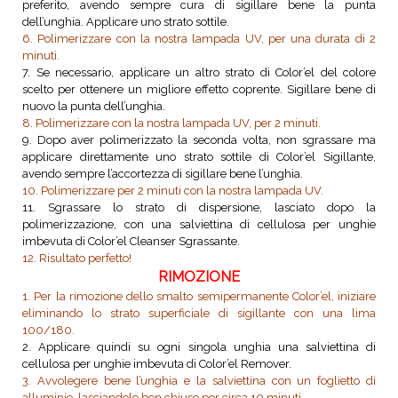
preferito, avendo sempre cura di sigillare bene la punta
dell’unghia. Applicare uno strato sottile.
6. Polimerizzare con la nostra lampada UV, per una durata di 2
minuti.
7. Se necessario, applicare un altro strato di Color’el del colore
scelto per ottenere un migliore effetto coprente. Sigillare bene di
nuovo la punta dell’unghia.
8. Polimerizzare con la nostra lampada UV, per 2 minuti.
9. Dopo aver polimerizzato la seconda volta, non sgrassare ma
applicare direttamente uno strato sottile di Color’el Sigillante,
avendo sempre l’accortezza di sigillare bene l’unghia.
10. Polimerizzare per 2 minuti con la nostra lampada UV.
11. Sgrassare lo strato di dispersione, lasciato dopo la
polimerizzazione, con una salviettina di cellulosa per unghie
imbevuta di Color’el Cleanser Sgrassante.
12. Risultato perfetto!
RIMOZIONE
1. Per la rimozione dello smalto semipermanente Color’el, iniziare
eliminando lo strato superficiale di sigillante con una lima
100/180.
2. Applicare quindi su ogni singola unghia una salviettina di
cellulosa per unghie imbevuta di Color’el Remover.
3. Avvolegere bene l’unghia e la salviettina con un foglietto di
alluminio, lasciandolo ben chiuso per circa 10 minuti