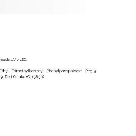
lampada UV o LED.
, Ethyl Trimethylbenzoyl Phenylphosphinate, Peg-9
9, Red 6 Lake (Ci 15850).