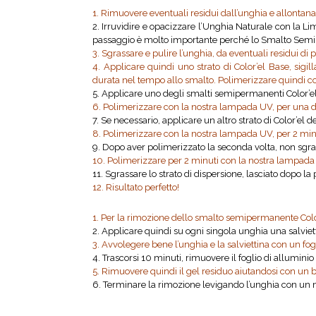
1. Rimuovere eventuali residui dall’unghia e allontan
2. Irruvidire e opacizzare l’Unghia Naturale con la 
passaggio è molto importante perché lo Smalto Semipe
3. Sgrassare e pulire l’unghia, da eventuali residui di
4. Applicare quindi uno strato di Color’el Base, sigi
durata nel tempo allo smalto. Polimerizzare quindi co
5. Applicare uno degli smalti semipermanenti Color’el 
6. Polimerizzare con la nostra lampada UV, per una du
7. Se necessario, applicare un altro strato di Color’el 
8. Polimerizzare con la nostra lampada UV, per 2 min
9. Dopo aver polimerizzato la seconda volta, non sgras
10. Polimerizzare per 2 minuti con la nostra lampada
11. Sgrassare lo strato di dispersione, lasciato dopo l
12. Risultato perfetto!
1. Per la rimozione dello smalto semipermanente Color’
2. Applicare quindi su ogni singola unghia una salvie
3. Avvolegere bene l’unghia e la salviettina con un fog
4. Trascorsi 10 minuti, rimuovere il foglio di alluminio
5. Rimuovere quindi il gel residuo aiutandosi con un 
6. Terminare la rimozione levigando l’unghia con un ma