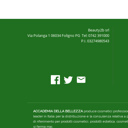
Beauty2b srl
Via Polanga 1
06034 Foligno PG
Tel: 0742 391000
P.I. 03274980543
ACCADEMIA DELLA BELLEZZA
produce cosmetici professiona
leader in Italia per la distribuzione e la consulenza relativa a
di riferimento per prodotti cosmetici, prodotti estetica, cosme
si ferma mai.