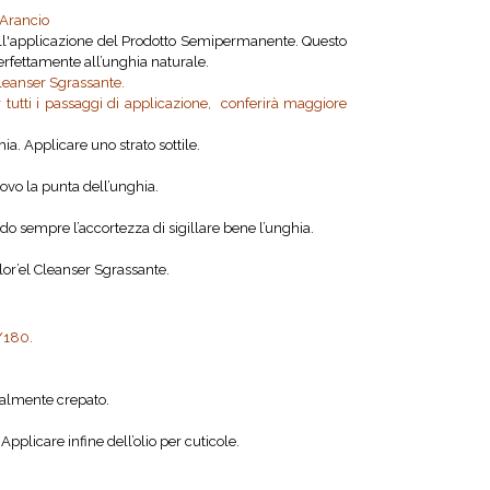
’Arancio
 all'applicazione del Prodotto Semipermanente. Questo
rfettamente all’unghia naturale.
Cleanser Sgrassante.
r tutti i passaggi di applicazione, conferirà maggiore
a. Applicare uno strato sottile.
uovo la punta dell’unghia.
do sempre l’accortezza di sigillare bene l’unghia.
lor’el Cleanser Sgrassante.
0/180.
zialmente crepato.
plicare infine dell’olio per cuticole.