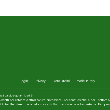
Login
Privacy
Stato Ordini
Made In Italy
li da oltre 30 anni, ed è
 prodotti per estetica e attrezzature professionali per centri estetici e per il setto
tici viso. Pensiamo che la bellezza sia frutto di conoscenza ed esperienza. Per quest