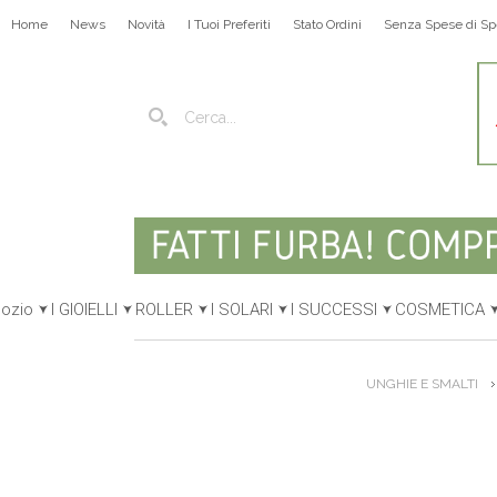
Home
News
Novità
I Tuoi Preferiti
Stato Ordini
Senza Spese di Sp
gozio
I GIOIELLI
ROLLER
I SOLARI
I SUCCESSI
COSMETICA
UNGHIE E SMALTI