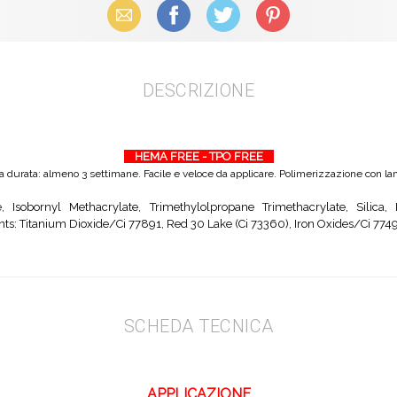
Email
Facebook
X (Twitter)
Pinterest
DESCRIZIONE
HEMA FREE - TPO FREE
ga durata: almeno 3 settimane. Facile e veloce da applicare. Polimerizzazione con 
e, Isobornyl Methacrylate, Trimethylolpropane Trimethacrylate, Silica
nts: Titanium Dioxide/Ci 77891, Red 30 Lake (Ci 73360), Iron Oxides/Ci 7749
SCHEDA TECNICA
APPLICAZIONE