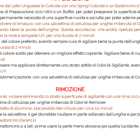
are dal Letto Ungueale le Cuticole con uno Spingi Cuticole o un Bastoncino d
Lima di Preparazione 100/180 o un Buffer, per poter preparare la superficie
rmanente necessita di una superficie ruvida e asciutta per poter aderire pe
 polvere di limatura, con una salviettina di cellulosa per unghie imbevuta di 
llando bene la punta dell’unghia. Questa accortezza, che andrà ripetuta pe
n la nostra lampada UV, per una durata di 2 minuti.
del colore preferito, avendo sempre cura di sigillare bene la punta dell’unghi
rata di 2 minuti.
del colore scelto per ottenere un migliore effetto coprente. Sigillare bene di n
uti.
sare ma applicare direttamente uno strato sottile di Color’el Sigillante, aven
 UV.
a polimerizzazione, con una salviettina di cellulosa per unghie imbevuta di Co
RIMOZIONE
el, iniziare eliminando lo strato superficiale di sigillante con una lima 10
ttina di cellulosa per unghie imbevuta di Color’el Remover.
lietto di alluminio, lasciandolo ben chiuso per circa 10 minuti
 e la salviettina: il gel dovrebbe risultare in parte sollevato dall’unghia e par
bastoncino d’arancio
ttoncino a 4 lati: prima usare la parte meno abrasiva poi quella lucidante. Ap