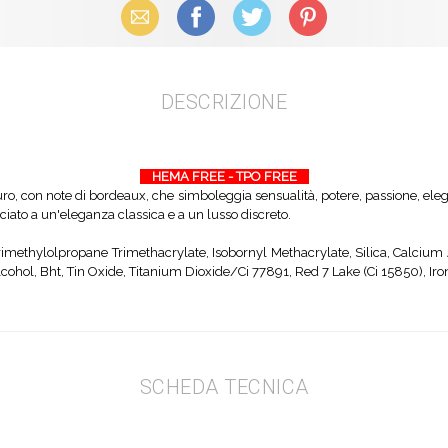
Email
Facebook
X (Twitter)
Pinterest
DESCRIZIONE
HEMA FREE - TPO FREE
o, con note di bordeaux, che simboleggia sensualità, potere, passione, eleg
sociato a un'eleganza classica e a un lusso discreto.
rimethylolpropane Trimethacrylate, Isobornyl Methacrylate, Silica, Calciu
hol, Bht, Tin Oxide, Titanium Dioxide/Ci 77891, Red 7 Lake (Ci 15850), Iro
SCHEDA TECNICA