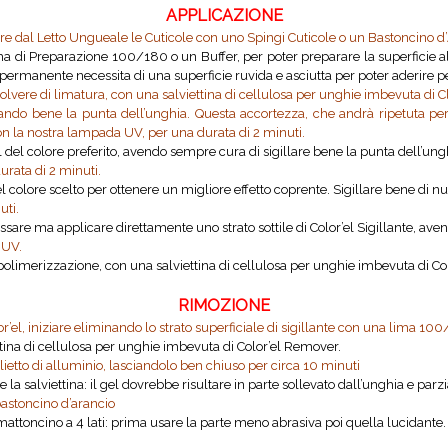
APPLICAZIONE
are dal Letto Ungueale le Cuticole con uno Spingi Cuticole o un Bastoncino d
Lima di Preparazione 100/180 o un Buffer, per poter preparare la superficie
rmanente necessita di una superficie ruvida e asciutta per poter aderire pe
 polvere di limatura, con una salviettina di cellulosa per unghie imbevuta di 
llando bene la punta dell’unghia. Questa accortezza, che andrà ripetuta pe
n la nostra lampada UV, per una durata di 2 minuti.
del colore preferito, avendo sempre cura di sigillare bene la punta dell’unghi
rata di 2 minuti.
del colore scelto per ottenere un migliore effetto coprente. Sigillare bene di n
uti.
sare ma applicare direttamente uno strato sottile di Color’el Sigillante, aven
 UV.
a polimerizzazione, con una salviettina di cellulosa per unghie imbevuta di Co
RIMOZIONE
el, iniziare eliminando lo strato superficiale di sigillante con una lima 10
ttina di cellulosa per unghie imbevuta di Color’el Remover.
lietto di alluminio, lasciandolo ben chiuso per circa 10 minuti
 e la salviettina: il gel dovrebbe risultare in parte sollevato dall’unghia e par
bastoncino d’arancio
ttoncino a 4 lati: prima usare la parte meno abrasiva poi quella lucidante. Ap