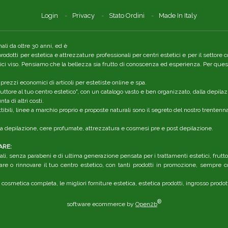
Login
Privacy
Stato Ordini
Made In Italy
li da oltre 30 anni, ed è
 prodotti per estetica e attrezzature professionali per centri estetici e per il setto
tici viso. Pensiamo che la bellezza sia frutto di conoscenza ed esperienza. Per quest
 prezzi economici di articoli per estetiste online e spa.
ttore al tuo centro estetico", con un catalogo vasto e ben organizzato, dalla depilaz
a di altri costi.
ibili, linee a marchio proprio e proposte naturali sono il segreto del nostro trenten
r la depilazione, cere profumate, attrezzatura e cosmesi pre e post depilazione.
ARE:
li, senza parabeni e di ultima generazione pensata per i trattamenti estetici, frutt
are o rinnovare il tuo centro estetico, con tanti prodotti in promozione, sempre co
 cosmetica completa, le migliori forniture estetica, estetica prodotti, ingrosso prodot
®
software ecommerce by
Open2b