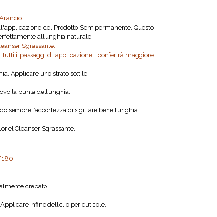
’Arancio
 all'applicazione del Prodotto Semipermanente. Questo
rfettamente all’unghia naturale.
Cleanser Sgrassante.
r tutti i passaggi di applicazione, conferirà maggiore
a. Applicare uno strato sottile.
uovo la punta dell’unghia.
do sempre l’accortezza di sigillare bene l’unghia.
lor’el Cleanser Sgrassante.
0/180.
zialmente crepato.
plicare infine dell’olio per cuticole.