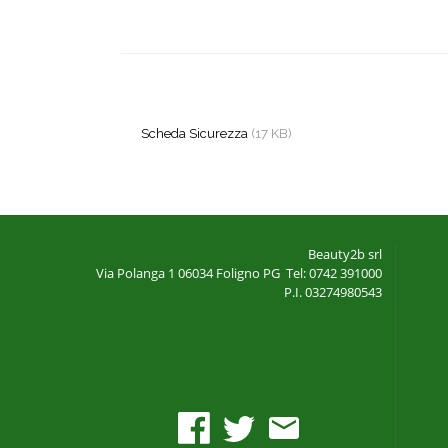
Scheda Sicurezza
(17 KB)
Beauty2b srl
Via Polanga 1
06034 Foligno PG
Tel: 0742 391000
P.I. 03274980543