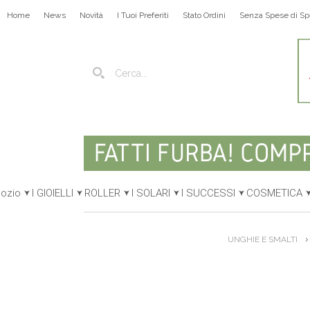
Home
News
Novità
I Tuoi Preferiti
Stato Ordini
Senza Spese di Sp
gozio
I GIOIELLI
ROLLER
I SOLARI
I SUCCESSI
COSMETICA
UNGHIE E SMALTI