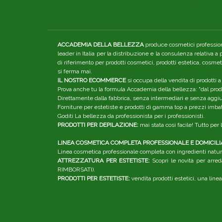
ACCADEMIA DELLA BELLEZZA
produce cosmetici professiona
leader in Italia per la distribuzione e la consulenza relativa a
di riferimento per prodotti cosmetici, prodotti estetica, cosme
si ferma mai.
IL NOSTRO ECOMMERCE
si occupa della vendita di prodotti a
Prova anche tu la formula Accademia della bellezza: "dal produ
Direttamente dalla fabbrica, senza intermediari e senza aggiunt
Forniture per estetiste e prodotti di gamma top a prezzi imbatt
Goditi La bellezza da professionista per i professionisti.
PRODOTTI PER DEPILAZIONE:
mai stata così facile! Tutto pe
LINEA COSMETICA COMPLETA PROFESSIONALE E DOMICILI
Linea cosmetica professionale completa con ingredienti natura
ATTREZZATURA PER ESTETISTE:
Scopri le novità per arred
RIMBORSATI).
PRODOTTI PER ESTETISTE:
vendita prodotti estetici, una linea