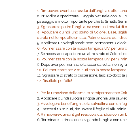
1. Rimuovere eventuali residui dall’unghia e allontan
2. Irruvidire e opacizzare l’Unghia Naturale con la 
passaggio è molto importante perché lo Smalto Semipe
3. Sgrassare e pulire l’unghia, da eventuali residui di
4. Applicare quindi uno strato di Color’el Base, sigi
durata nel tempo allo smalto. Polimerizzare quindi co
5. Applicare uno degli smalti semipermanenti Color’el 
6. Polimerizzare con la nostra lampada UV, per una du
7. Se necessario, applicare un altro strato di Color’el 
8. Polimerizzare con la nostra lampada UV, per 2 min
9. Dopo aver polimerizzato la seconda volta, non sgras
10. Polimerizzare per 2 minuti con la nostra lampada
11. Sgrassare lo strato di dispersione, lasciato dopo l
12. Risultato perfetto!
1. Per la rimozione dello smalto semipermanente Color’
2. Applicare quindi su ogni singola unghia una salvie
3. Avvolegere bene l’unghia e la salviettina con un fog
4. Trascorsi 10 minuti, rimuovere il foglio di alluminio
5. Rimuovere quindi il gel residuo aiutandosi con un 
6. Terminare la rimozione levigando l’unghia con un ma