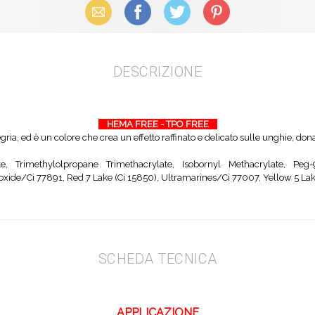
Email
Facebook
X (Twitter)
Pinterest
DESCRIZIONE
HEMA FREE - TPO FREE
ria, ed è un colore che crea un effetto raffinato e delicato sulle unghie, d
te, Trimethylolpropane Trimethacrylate, Isobornyl Methacrylate, Peg-
xide/Ci 77891, Red 7 Lake (Ci 15850), Ultramarines/Ci 77007, Yellow 5 Lake
SCHEDA TECNICA
APPLICAZIONE