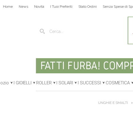
Home
News
Novità
I Tuoi Preferiti
Stato Ordini
Senza Spese di Sp
gozio
I GIOIELLI
ROLLER
I SOLARI
I SUCCESSI
COSMETICA
UNGHIE E SMALTI