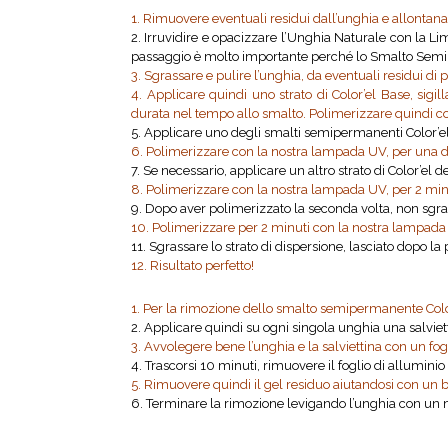
1. Rimuovere eventuali residui dall’unghia e allontan
2. Irruvidire e opacizzare l’Unghia Naturale con la 
passaggio è molto importante perché lo Smalto Semipe
3. Sgrassare e pulire l’unghia, da eventuali residui di
4. Applicare quindi uno strato di Color’el Base, sigi
durata nel tempo allo smalto. Polimerizzare quindi co
5. Applicare uno degli smalti semipermanenti Color’el 
6. Polimerizzare con la nostra lampada UV, per una du
7. Se necessario, applicare un altro strato di Color’el 
8. Polimerizzare con la nostra lampada UV, per 2 min
9. Dopo aver polimerizzato la seconda volta, non sgras
10. Polimerizzare per 2 minuti con la nostra lampada
11. Sgrassare lo strato di dispersione, lasciato dopo l
12. Risultato perfetto!
1. Per la rimozione dello smalto semipermanente Color’
2. Applicare quindi su ogni singola unghia una salvie
3. Avvolegere bene l’unghia e la salviettina con un fog
4. Trascorsi 10 minuti, rimuovere il foglio di alluminio
5. Rimuovere quindi il gel residuo aiutandosi con un 
6. Terminare la rimozione levigando l’unghia con un ma