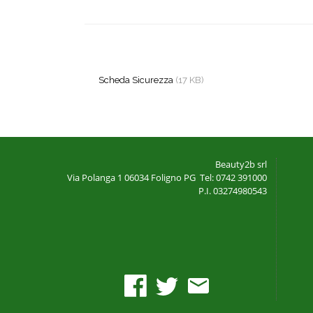
Scheda Sicurezza
(17 KB)
Beauty2b srl
Via Polanga 1
06034 Foligno PG
Tel: 0742 391000
P.I. 03274980543