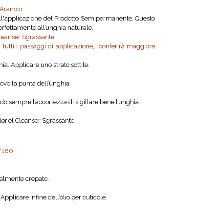
’Arancio
 all'applicazione del Prodotto Semipermanente. Questo
rfettamente all’unghia naturale.
Cleanser Sgrassante.
r tutti i passaggi di applicazione, conferirà maggiore
a. Applicare uno strato sottile.
uovo la punta dell’unghia.
do sempre l’accortezza di sigillare bene l’unghia.
lor’el Cleanser Sgrassante.
0/180.
zialmente crepato.
plicare infine dell’olio per cuticole.