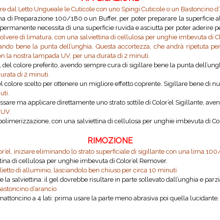
are dal Letto Ungueale le Cuticole con uno Spingi Cuticole o un Bastoncino d
Lima di Preparazione 100/180 o un Buffer, per poter preparare la superficie
rmanente necessita di una superficie ruvida e asciutta per poter aderire pe
 polvere di limatura, con una salviettina di cellulosa per unghie imbevuta di 
llando bene la punta dell’unghia. Questa accortezza, che andrà ripetuta pe
n la nostra lampada UV, per una durata di 2 minuti.
del colore preferito, avendo sempre cura di sigillare bene la punta dell’unghi
rata di 2 minuti.
del colore scelto per ottenere un migliore effetto coprente. Sigillare bene di n
uti.
sare ma applicare direttamente uno strato sottile di Color’el Sigillante, aven
 UV.
a polimerizzazione, con una salviettina di cellulosa per unghie imbevuta di Co
RIMOZIONE
el, iniziare eliminando lo strato superficiale di sigillante con una lima 10
ttina di cellulosa per unghie imbevuta di Color’el Remover.
lietto di alluminio, lasciandolo ben chiuso per circa 10 minuti
 e la salviettina: il gel dovrebbe risultare in parte sollevato dall’unghia e par
bastoncino d’arancio
ttoncino a 4 lati: prima usare la parte meno abrasiva poi quella lucidante. Ap