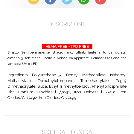
DESCRIZIONE
HEMA FREE - TPO FREE
Smalto Semipermanente straordinario, ultrabrillante a lunga durata:
almeno 3 settimane. Facile e veloce da applicare. Polimerizzazione con
lampada UV o LED.
Ingredients: Polyurethane-57, Benzyl Methacrylate, Isobornyl
Methacrylate Trimethylolpropane Trimethacrylate Peg-9
Dimethacrylate, Silica, Ethyl Trimethylbenzoyl Phenylphosphinate
Bht, Titanium Dioxide/Ci 77891, Iron Oxides/Ci 77491, Iron
Oxides/Ci 77492, Iron Oxides/Ci 77499.
SCHEDA TECNICA