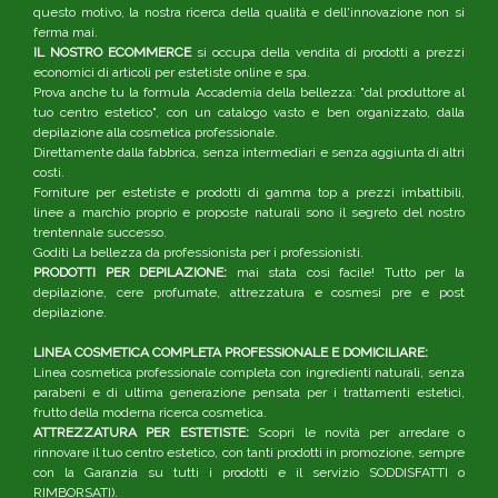
questo motivo, la nostra ricerca della qualità e dell'innovazione non si
ferma mai.
IL NOSTRO ECOMMERCE
si occupa della vendita di prodotti a prezzi
economici di articoli per estetiste online e spa.
Prova anche tu la formula Accademia della bellezza: "dal produttore al
tuo centro estetico", con un catalogo vasto e ben organizzato, dalla
depilazione alla cosmetica professionale.
Direttamente dalla fabbrica, senza intermediari e senza aggiunta di altri
costi.
Forniture per estetiste e prodotti di gamma top a prezzi imbattibili,
linee a marchio proprio e proposte naturali sono il segreto del nostro
trentennale successo.
Goditi La bellezza da professionista per i professionisti.
PRODOTTI PER DEPILAZIONE:
mai stata così facile! Tutto per la
depilazione, cere profumate, attrezzatura e cosmesi pre e post
depilazione.
LINEA COSMETICA COMPLETA PROFESSIONALE E DOMICILIARE:
Linea cosmetica professionale completa con ingredienti naturali, senza
parabeni e di ultima generazione pensata per i trattamenti estetici,
frutto della moderna ricerca cosmetica.
ATTREZZATURA PER ESTETISTE:
Scopri le novità per arredare o
rinnovare il tuo centro estetico, con tanti prodotti in promozione, sempre
con la Garanzia su tutti i prodotti e il servizio SODDISFATTI o
RIMBORSATI).