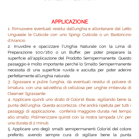
APPLICAZIONE
1. Rimuovere eventuali residui dall’unghia e allontanare dal Letto
Ungueale le Cuticole con uno Spingi Cuticole o un Bastoncino
d’Arancio
2. Irruvidire e opacizzare l’Unghia Naturale con la Lima di
Preparazione 100/180 o un Buffer, per poter preparare la
superficie all'applicazione del Prodotto Semipermanente. Questo
passaggio è molto importante perché lo Smalto Semipermanente
necessita di una superficie ruvida e asciutta per poter aderire
perfettamente all’unghia naturale.
3. Sgrassare e pulire l’unghia, da eventuali residui di polvere di
limatura, con una salviettina di cellulosa per unghie imbevuta di
Cleanser Sgrassante.
4. Applicare quindi uno strato di Color’el Base, sigillando bene la
punta dell’unghia. Questa accortezza, che andrà ripetuta per tutti i
passaggi di applicazione, conferirà maggiore durata nel tempo
allo smalto. Polimerizzare quindi con la nostra lampada UV, per
una durata di 2 minuti.
5. Applicare uno degli smalti semipermanenti Color’el del colore
preferito, avendo sempre cura di sigillare bene la punta