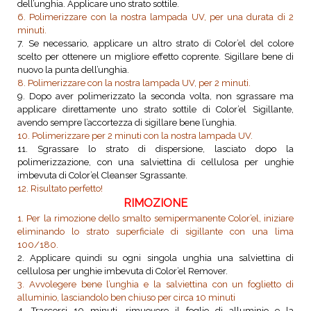
dell’unghia. Applicare uno strato sottile.
6. Polimerizzare con la nostra lampada UV, per una durata di 2
minuti.
7. Se necessario, applicare un altro strato di Color’el del colore
scelto per ottenere un migliore effetto coprente. Sigillare bene di
nuovo la punta dell’unghia.
8. Polimerizzare con la nostra lampada UV, per 2 minuti.
9. Dopo aver polimerizzato la seconda volta, non sgrassare ma
applicare direttamente uno strato sottile di Color’el Sigillante,
avendo sempre l’accortezza di sigillare bene l’unghia.
10. Polimerizzare per 2 minuti con la nostra lampada UV.
11. Sgrassare lo strato di dispersione, lasciato dopo la
polimerizzazione, con una salviettina di cellulosa per unghie
imbevuta di Color’el Cleanser Sgrassante.
12. Risultato perfetto!
RIMOZIONE
1. Per la rimozione dello smalto semipermanente Color’el, iniziare
eliminando lo strato superficiale di sigillante con una lima
100/180.
2. Applicare quindi su ogni singola unghia una salviettina di
cellulosa per unghie imbevuta di Color’el Remover.
3. Avvolegere bene l’unghia e la salviettina con un foglietto di
alluminio, lasciandolo ben chiuso per circa 10 minuti
4. Trascorsi 10 minuti, rimuovere il foglio di alluminio e la