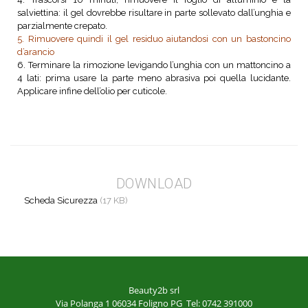
salviettina: il gel dovrebbe risultare in parte sollevato dall’unghia e
parzialmente crepato.
5. Rimuovere quindi il gel residuo aiutandosi con un bastoncino
d’arancio
6. Terminare la rimozione levigando l’unghia con un mattoncino a
4 lati: prima usare la parte meno abrasiva poi quella lucidante.
Applicare infine dell’olio per cuticole.
DOWNLOAD
Scheda Sicurezza
(17 KB)
Beauty2b srl
Via Polanga 1
06034 Foligno PG
Tel: 0742 391000