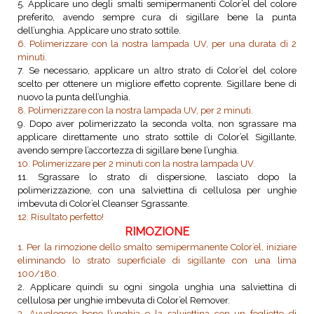
5. Applicare uno degli smalti semipermanenti Color’el del colore
preferito, avendo sempre cura di sigillare bene la punta
dell’unghia. Applicare uno strato sottile.
6. Polimerizzare con la nostra lampada UV, per una durata di 2
minuti.
7. Se necessario, applicare un altro strato di Color’el del colore
scelto per ottenere un migliore effetto coprente. Sigillare bene di
nuovo la punta dell’unghia.
8. Polimerizzare con la nostra lampada UV, per 2 minuti.
9. Dopo aver polimerizzato la seconda volta, non sgrassare ma
applicare direttamente uno strato sottile di Color’el Sigillante,
avendo sempre l’accortezza di sigillare bene l’unghia.
10. Polimerizzare per 2 minuti con la nostra lampada UV.
11. Sgrassare lo strato di dispersione, lasciato dopo la
polimerizzazione, con una salviettina di cellulosa per unghie
imbevuta di Color’el Cleanser Sgrassante.
12. Risultato perfetto!
RIMOZIONE
1. Per la rimozione dello smalto semipermanente Color’el, iniziare
eliminando lo strato superficiale di sigillante con una lima
100/180.
2. Applicare quindi su ogni singola unghia una salviettina di
cellulosa per unghie imbevuta di Color’el Remover.
3. Avvolegere bene l’unghia e la salviettina con un foglietto di