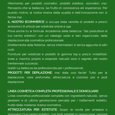
riferimento per prodotti cosmetici, prodotti estetica, cosmetici viso.
Pensiamo che la bellezza sia frutto di conoscenza ed esperienza. Per
questo motivo, la nostra ricerca della qualità e dell'innovazione non si
ferma mai.
IL NOSTRO ECOMMERCE
si occupa della vendita di prodotti a prezzi
economici di articoli per estetiste online e spa.
Prova anche tu la formula Accademia della bellezza: "dal produttore al
tuo centro estetico", con un catalogo vasto e ben organizzato, dalla
depilazione alla cosmetica professionale.
Direttamente dalla fabbrica, senza intermediari e senza aggiunta di altri
costi.
Forniture per estetiste e prodotti di gamma top a prezzi imbattibili,
linee a marchio proprio e proposte naturali sono il segreto del nostro
trentennale successo.
Goditi La bellezza da professionista per i professionisti.
PRODOTTI PER DEPILAZIONE:
mai stata così facile! Tutto per la
depilazione, cere profumate, attrezzatura e cosmesi pre e post
depilazione.
LINEA COSMETICA COMPLETA PROFESSIONALE E DOMICILIARE:
Linea cosmetica professionale completa con ingredienti naturali, senza
parabeni e di ultima generazione pensata per i trattamenti estetici,
frutto della moderna ricerca cosmetica.
ATTREZZATURA PER ESTETISTE:
Scopri le novità per arredare o
rinnovare il tuo centro estetico, con tanti prodotti in promozione, sempre