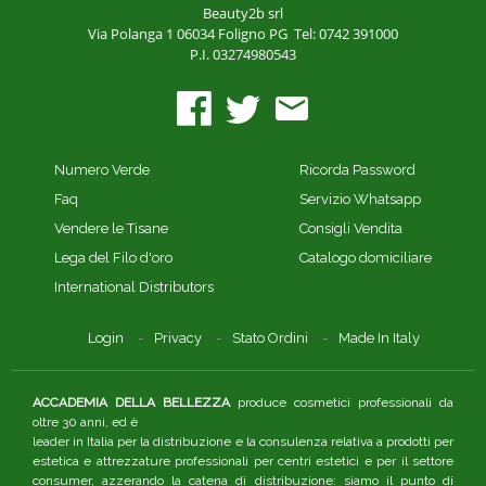
Beauty2b srl
Via Polanga 1
06034 Foligno PG
Tel: 0742 391000
P.I. 03274980543
Numero Verde
Ricorda Password
Faq
Servizio Whatsapp
Vendere le Tisane
Consigli Vendita
Lega del Filo d'oro
Catalogo domiciliare
International Distributors
Login
Privacy
Stato Ordini
Made In Italy
ACCADEMIA DELLA BELLEZZA
produce cosmetici professionali da
oltre 30 anni, ed è
leader in Italia per la distribuzione e la consulenza relativa a prodotti per
estetica e attrezzature professionali per centri estetici e per il settore
consumer, azzerando la catena di distribuzione: siamo il punto di