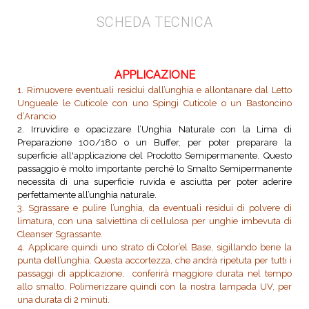
SCHEDA TECNICA
APPLICAZIONE
1. Rimuovere eventuali residui dall’unghia e allontanare dal Letto
Ungueale le Cuticole con uno Spingi Cuticole o un Bastoncino
d’Arancio
2. Irruvidire e opacizzare l’Unghia Naturale con la Lima di
Preparazione 100/180 o un Buffer, per poter preparare la
superficie all'applicazione del Prodotto Semipermanente. Questo
passaggio è molto importante perché lo Smalto Semipermanente
necessita di una superficie ruvida e asciutta per poter aderire
perfettamente all’unghia naturale.
3. Sgrassare e pulire l’unghia, da eventuali residui di polvere di
limatura, con una salviettina di cellulosa per unghie imbevuta di
Cleanser Sgrassante.
4. Applicare quindi uno strato di Color’el Base, sigillando bene la
punta dell’unghia. Questa accortezza, che andrà ripetuta per tutti i
passaggi di applicazione, conferirà maggiore durata nel tempo
allo smalto. Polimerizzare quindi con la nostra lampada UV, per
una durata di 2 minuti.