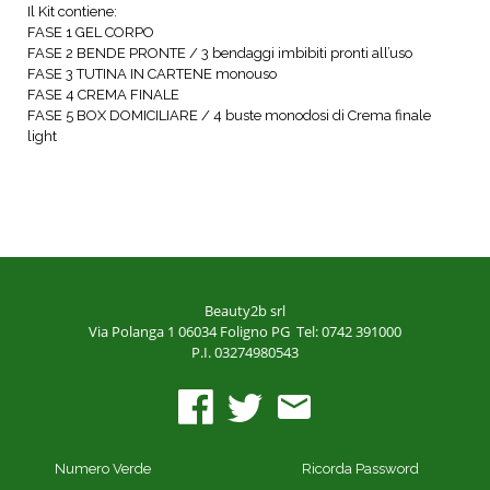
Il Kit contiene:
FASE 1 GEL CORPO
FASE 2 BENDE PRONTE / 3 bendaggi imbibiti pronti all’uso
FASE 3 TUTINA IN CARTENE monouso
FASE 4 CREMA FINALE
FASE 5 BOX DOMICILIARE / 4 buste monodosi di Crema finale
light
Beauty2b srl
Via Polanga 1
06034 Foligno PG
Tel: 0742 391000
P.I. 03274980543
Numero Verde
Ricorda Password