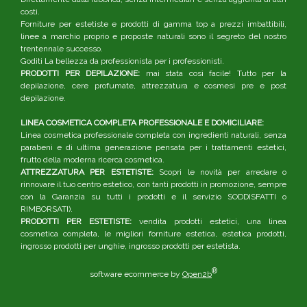
costi.
Forniture per estetiste e prodotti di gamma top a prezzi imbattibili,
linee a marchio proprio e proposte naturali sono il segreto del nostro
trentennale successo.
Goditi La bellezza da professionista per i professionisti.
PRODOTTI PER DEPILAZIONE:
mai stata così facile! Tutto per la
depilazione, cere profumate, attrezzatura e cosmesi pre e post
depilazione.
LINEA COSMETICA COMPLETA PROFESSIONALE E DOMICILIARE:
Linea cosmetica professionale completa con ingredienti naturali, senza
parabeni e di ultima generazione pensata per i trattamenti estetici,
frutto della moderna ricerca cosmetica.
ATTREZZATURA PER ESTETISTE:
Scopri le novità per arredare o
rinnovare il tuo centro estetico, con tanti prodotti in promozione, sempre
con la Garanzia su tutti i prodotti e il servizio SODDISFATTI o
RIMBORSATI).
PRODOTTI PER ESTETISTE:
vendita prodotti estetici, una linea
cosmetica completa, le migliori forniture estetica, estetica prodotti,
ingrosso prodotti per unghie, ingrosso prodotti per estetista.
®
software ecommerce by
Open2b