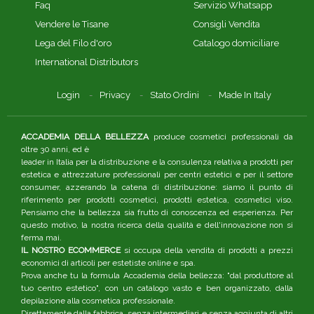
Faq
Servizio Whatsapp
Vendere le Tisane
Consigli Vendita
Lega del Filo d'oro
Catalogo domiciliare
International Distributors
Login
Privacy
Stato Ordini
Made In Italy
ACCADEMIA DELLA BELLEZZA
produce cosmetici professionali da
oltre 30 anni, ed è
leader in Italia per la distribuzione e la consulenza relativa a prodotti per
estetica e attrezzature professionali per centri estetici e per il settore
consumer, azzerando la catena di distribuzione: siamo il punto di
riferimento per prodotti cosmetici, prodotti estetica, cosmetici viso.
Pensiamo che la bellezza sia frutto di conoscenza ed esperienza. Per
questo motivo, la nostra ricerca della qualità e dell'innovazione non si
ferma mai.
IL NOSTRO ECOMMERCE
si occupa della vendita di prodotti a prezzi
economici di articoli per estetiste online e spa.
Prova anche tu la formula Accademia della bellezza: "dal produttore al
tuo centro estetico", con un catalogo vasto e ben organizzato, dalla
depilazione alla cosmetica professionale.
Direttamente dalla fabbrica, senza intermediari e senza aggiunta di altri