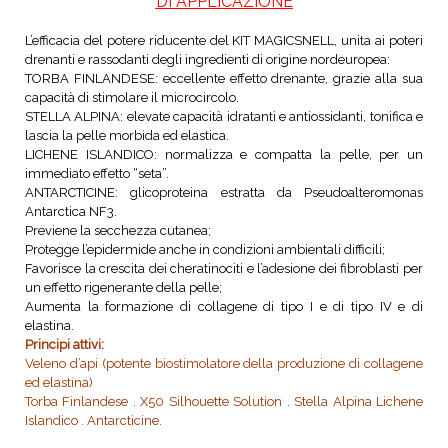
DI APPLICAZIONE
L’efficacia del potere riducente del KIT MAGICSNELL, unita ai poteri
drenanti e rassodanti degli ingredienti di origine nordeuropea:
TORBA FINLANDESE: eccellente effetto drenante, grazie alla sua
capacità di stimolare il microcircolo.
STELLA ALPINA: elevate capacità idratanti e antiossidanti, tonifica e
lascia la pelle morbida ed elastica.
LICHENE ISLANDICO: normalizza e compatta la pelle, per un
immediato effetto “seta”.
ANTARCTICINE: glicoproteina estratta da Pseudoalteromonas
Antarctica NF3.
Previene la secchezza cutanea;
Protegge l’epidermide anche in condizioni ambientali difficili;
Favorisce la crescita dei cheratinociti e l’adesione dei fibroblasti per
un effetto rigenerante della pelle;
Aumenta la formazione di collagene di tipo I e di tipo IV e di
elastina.
Principi attivi:
Veleno d’api (potente biostimolatore della produzione di collagene
ed elastina)
Torba Finlandese . X50 Silhouette Solution . Stella Alpina Lichene
Islandico . Antarcticine.