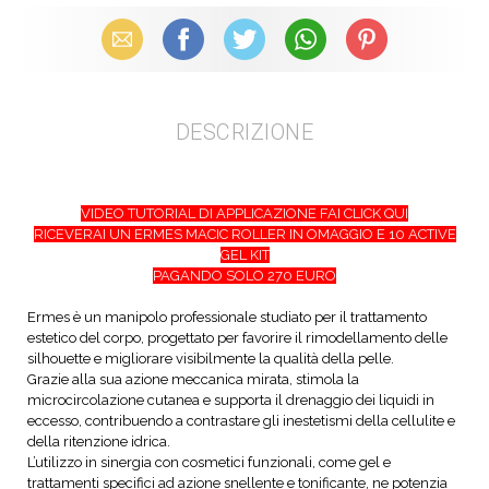
Email
Facebook
X (Twitter)
WhatsApp
Pinterest
DESCRIZIONE
VIDEO TUTORIAL DI APPLICAZIONE FAI CLICK QUI
RICEVERAI UN ERMES MACIC ROLLER IN OMAGGIO E 10 ACTIVE
GEL KIT
PAGANDO SOLO 270 EURO
Ermes è un manipolo professionale studiato per il trattamento
estetico del corpo, progettato per favorire il rimodellamento delle
silhouette e migliorare visibilmente la qualità della pelle.
Grazie alla sua azione meccanica mirata, stimola la
microcircolazione cutanea e supporta il drenaggio dei liquidi in
eccesso, contribuendo a contrastare gli inestetismi della cellulite e
della ritenzione idrica.
L’utilizzo in sinergia con cosmetici funzionali, come gel e
trattamenti specifici ad azione snellente e tonificante, ne potenzia