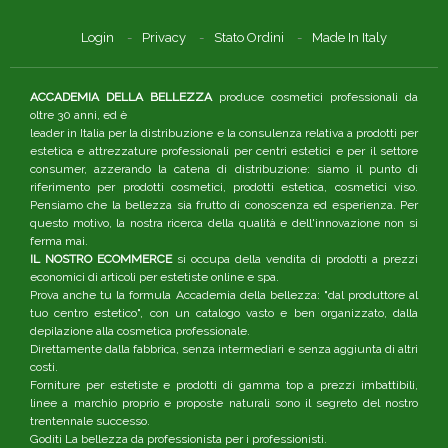
Login
Privacy
Stato Ordini
Made In Italy
ACCADEMIA DELLA BELLEZZA
produce cosmetici professionali da
oltre 30 anni, ed è
leader in Italia per la distribuzione e la consulenza relativa a prodotti per
estetica e attrezzature professionali per centri estetici e per il settore
consumer, azzerando la catena di distribuzione: siamo il punto di
riferimento per prodotti cosmetici, prodotti estetica, cosmetici viso.
Pensiamo che la bellezza sia frutto di conoscenza ed esperienza. Per
questo motivo, la nostra ricerca della qualità e dell'innovazione non si
ferma mai.
IL NOSTRO ECOMMERCE
si occupa della vendita di prodotti a prezzi
economici di articoli per estetiste online e spa.
Prova anche tu la formula Accademia della bellezza: "dal produttore al
tuo centro estetico", con un catalogo vasto e ben organizzato, dalla
depilazione alla cosmetica professionale.
Direttamente dalla fabbrica, senza intermediari e senza aggiunta di altri
costi.
Forniture per estetiste e prodotti di gamma top a prezzi imbattibili,
linee a marchio proprio e proposte naturali sono il segreto del nostro
trentennale successo.
Goditi La bellezza da professionista per i professionisti.