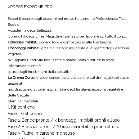
XPRESS EXOSOME PRO
Scopri il potere degli esosomi nel nuovo trattamento Professionale Total
Body di
Accademia della Bellezza.
Il primo kit della Linea MagicSnell pensato per lavorare su tutto il corpo.
I Bracciali Imbibiti
, donano tono e compattezza alle tue braccia.
I Bendaggi Imbibiti
, grazie all’azione riducente e levigante degli esosomi
vegetali
sviluppano un’attività localizzata e mirata, volta a ridurre lo stato
infiammatorio che è
causa degli inestetismi della cellulite * .
La Crema Corpo
, invece, concentra la sua azione sul drenaggio dei liquidi
grazie al
mix di acque distillate naturali Sale dell’Himalaya, esosomi vegetali e
delle Cellule
Staminali Vegetali.
Il Kit contiene:
Fase 1 Gel corpo
Fase 2 Bende pronte / 3 bendaggi imbibiti pronti all’uso
Fase 2 Bracciali pronti / 2 bracciali imbibiti pronti all’uso
Fase 3 Tutina in cartene monouso