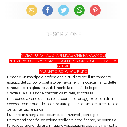
Email
Facebook
X (Twitter)
WhatsApp
Pinterest
DESCRIZIONE
VIDEO TUTORIAL DI APPLICAZIONE FAI CLICK QUI
RICEVERAI UN ERMES MACIC ROLLER IN OMAGGIO E 20 ACTIVE
GEL KIT
PAGANDO SOLO 360 EURO
Ermes è un manipolo professionale studiato per il trattamento
estetico del corpo, progettato per favorire il rimodellamento delle
silhouette e migliorare visibilmente la qualità della pelle.
Grazie alla sua azione meccanica mirata, stimola la
microcircolazione cutanea e supporta il drenaggio dei liquidi in
eccesso, contribuendo a contrastare gli inestetismi della cellulite e
della ritenzione idrica.
L’utilizzo in sinergia con cosmetici funzionali, come gel e
trattamenti specifici ad azione snellente e tonificante, ne potenzia
l’efficacia, favorendo una migliore veicolazione degli attivi e risultati