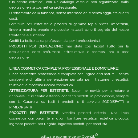
tuo centro estetico", con un catalogo vasto e ben organizzato, dalla
depilazione alla cosmetica professionale.
Direttamente dalla fabbrica, senza intermediari e senza aggiunta di altri
costi.
Forniture per estetiste e prodotti di gamma top a prezzi imbattibili,
linee a marchio proprio e proposte naturali sono il segreto del nostro
trentennale successo.
Goditi La bellezza da professionista per i professionisti.
PRODOTTI PER DEPILAZIONE:
mai stata così facile! Tutto per la
depilazione, cere profumate, attrezzatura e cosmesi pre e post
depilazione.
LINEA COSMETICA COMPLETA PROFESSIONALE E DOMICILIARE:
Linea cosmetica professionale completa con ingredienti naturali, senza
parabeni e di ultima generazione pensata per i trattamenti estetici,
frutto della moderna ricerca cosmetica.
ATTREZZATURA PER ESTETISTE:
Scopri le novità per arredare o
rinnovare il tuo centro estetico, con tanti prodotti in promozione, sempre
con la Garanzia su tutti i prodotti e il servizio SODDISFATTI o
RIMBORSATI).
PRODOTTI PER ESTETISTE:
vendita prodotti estetici, una linea
cosmetica completa, le migliori forniture estetica, estetica prodotti,
ingrosso prodotti per unghie, ingrosso prodotti per estetista.
®
software ecommerce by
Open2b