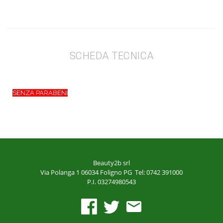
SCHEDA TECNICA
SENZA PARABENI
Beauty2b srl
Via Polanga 1
06034 Foligno PG
Tel: 0742 391000
P.I. 03274980543