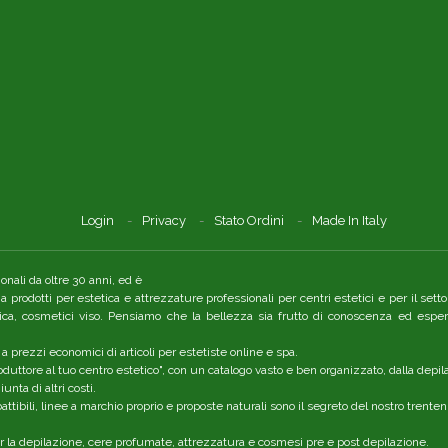
Login
Privacy
Stato Ordini
Made In Italy
nali da oltre 30 anni, ed è
a a prodotti per estetica e attrezzature professionali per centri estetici e per il se
tica, cosmetici viso. Pensiamo che la bellezza sia frutto di conoscenza ed esper
 a prezzi economici di articoli per estetiste online e spa.
duttore al tuo centro estetico", con un catalogo vasto e ben organizzato, dalla depil
nta di altri costi.
ttibili, linee a marchio proprio e proposte naturali sono il segreto del nostro trent
er la depilazione, cere profumate, attrezzatura e cosmesi pre e post depilazione.