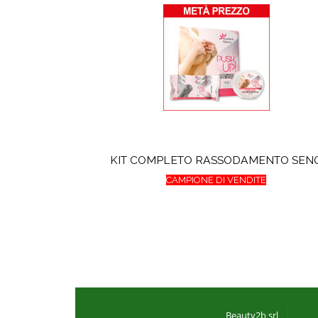
KIT COMPLETO RASSODAMENTO SEN
CAMPIONE DI VENDITE
Beauty2b srl