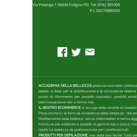
Via Polanga 1
06034 Foligno PG
Tel: 0742 391000
P.I. 03274980543
ACCADEMIA DELLA BELLEZZA
produce cosmetici professio
leader in Italia per la distribuzione e la consulenza relativ
punto di riferimento per prodotti cosmetici, prodotti este
dell'innovazione non si ferma mai.
IL NOSTRO ECOMMERCE
si occupa della vendita di prodotti
Prova anche tu la formula Accademia della bellezza: "dal pro
Direttamente dalla fabbrica, senza intermediari e senza aggiu
Forniture per estetiste e prodotti di gamma top a prezzi imba
Goditi La bellezza da professionista per i professionisti.
PRODOTTI PER DEPILAZIONE:
mai stata così facile! Tutto p