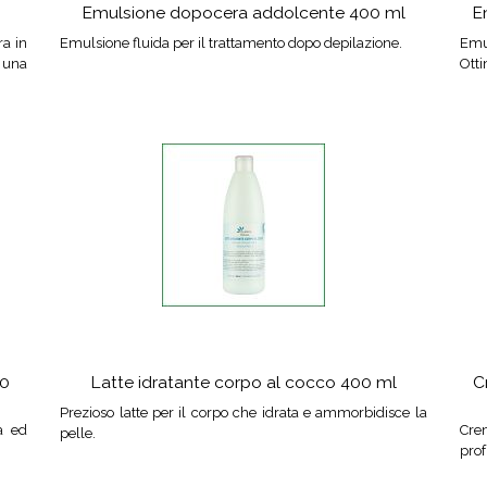
Emulsione dopocera addolcente 400 ml
E
ra in
Emulsione fluida per il trattamento dopo depilazione.
Emu
e una
Ott
50
Latte idratante corpo al cocco 400 ml
C
Prezioso latte per il corpo che idrata e ammorbidisce la
a ed
Cre
pelle.
prof