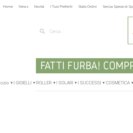
Home
News
Novità
I Tuoi Preferiti
Stato Ordini
Senza Spese di Sp
gozio
I GIOIELLI
ROLLER
I SOLARI
I SUCCESSI
COSMETICA