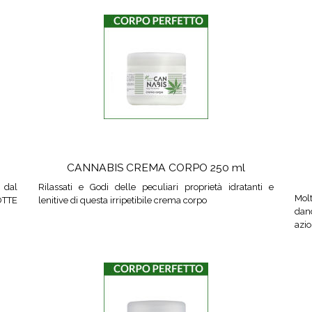
CANNABIS CREMA CORPO 250 ml
 dal
Rilassati e Godi delle peculiari proprietà idratanti e
Mol
OTTE
lenitive di questa irripetibile crema corpo
dan
azio