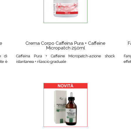
e
Crema Corpo Caffeina Pura + Caffeine
F
Micropatch 250ml
e di
Caffeina Pura + Caffeine Micropatch-azione shock
Fan
ite è
istantanea + rilascio graduale
effe