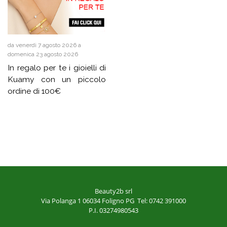
da venerdì 7 agosto 2026 a
domenica 23 agosto 2026
In regalo per te i gioielli di
Kuamy con un piccolo
ordine di 100€
Beauty2b srl
Via Polanga 1
06034 Foligno PG
Tel: 0742 391000
P.I. 03274980543