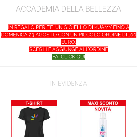
ACCADEMIA DELLA BELLEZZA
IN REGALO PER TE UN GIOIELLO DI KUAMY FINO A
DOMENICA 23 AGOSTO
CON UN
PICCOLO ORDINE DI 100
EURO,
SCEGLI E AGGIUNGE ALL'ORDINE
FAI CLICK QUI
IN EVIDENZA