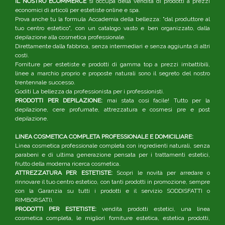
IL NOSTRO ECOMMERCE
si occupa della vendita di prodotti a prezzi
economici di articoli per estetiste online e spa.
Prova anche tu la formula Accademia della bellezza: "dal produttore al
tuo centro estetico", con un catalogo vasto e ben organizzato, dalla
depilazione alla cosmetica professionale.
Direttamente dalla fabbrica, senza intermediari e senza aggiunta di altri
costi.
Forniture per estetiste e prodotti di gamma top a prezzi imbattibili,
linee a marchio proprio e proposte naturali sono il segreto del nostro
trentennale successo.
Goditi La bellezza da professionista per i professionisti.
PRODOTTI PER DEPILAZIONE:
mai stata così facile! Tutto per la
depilazione, cere profumate, attrezzatura e cosmesi pre e post
depilazione.
LINEA COSMETICA COMPLETA PROFESSIONALE E DOMICILIARE:
Linea cosmetica professionale completa con ingredienti naturali, senza
parabeni e di ultima generazione pensata per i trattamenti estetici,
frutto della moderna ricerca cosmetica.
ATTREZZATURA PER ESTETISTE:
Scopri le novità per arredare o
rinnovare il tuo centro estetico, con tanti prodotti in promozione, sempre
con la Garanzia su tutti i prodotti e il servizio SODDISFATTI o
RIMBORSATI).
PRODOTTI PER ESTETISTE:
vendita prodotti estetici, una linea
cosmetica completa, le migliori forniture estetica, estetica prodotti,