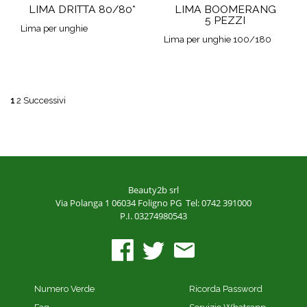
LIMA DRITTA 80/80*
LIMA BOOMERANG
5 PEZZI
Lima per unghie
Lima per unghie 100/180
1
2
Successivi
Beauty2b srl
Via Polanga 1
06034 Foligno PG
Tel: 0742 391000
P.I. 03274980543
Numero Verde
Ricorda Password