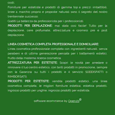
costi.
Forniture per estetiste e prodotti di gamma top a prezzi imbattibili,
linee a marchio proprio e proposte naturali sono il segreto del nostro
trentennale successo.
Goditi La bellezza da professionista per i professionisti.
PRODOTTI PER DEPILAZIONE:
mai stata così facile! Tutto per la
depilazione, cere profumate, attrezzatura e cosmesi pre e post
depilazione.
LINEA COSMETICA COMPLETA PROFESSIONALE E DOMICILIARE:
Linea cosmetica professionale completa con ingredienti naturali, senza
parabeni e di ultima generazione pensata per i trattamenti estetici,
frutto della moderna ricerca cosmetica.
ATTREZZATURA PER ESTETISTE:
Scopri le novità per arredare o
rinnovare il tuo centro estetico, con tanti prodotti in promozione, sempre
con la Garanzia su tutti i prodotti e il servizio SODDISFATTI o
RIMBORSATI).
PRODOTTI PER ESTETISTE:
vendita prodotti estetici, una linea
cosmetica completa, le migliori forniture estetica, estetica prodotti,
ingrosso prodotti per unghie, ingrosso prodotti per estetista.
®
software ecommerce by
Open2b