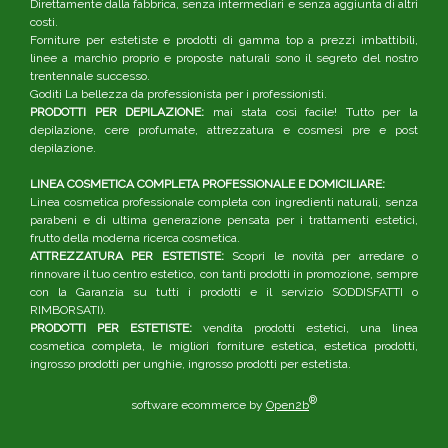
Direttamente dalla fabbrica, senza intermediari e senza aggiunta di altri
costi.
Forniture per estetiste e prodotti di gamma top a prezzi imbattibili,
linee a marchio proprio e proposte naturali sono il segreto del nostro
trentennale successo.
Goditi La bellezza da professionista per i professionisti.
PRODOTTI PER DEPILAZIONE:
mai stata così facile! Tutto per la
depilazione, cere profumate, attrezzatura e cosmesi pre e post
depilazione.
LINEA COSMETICA COMPLETA PROFESSIONALE E DOMICILIARE:
Linea cosmetica professionale completa con ingredienti naturali, senza
parabeni e di ultima generazione pensata per i trattamenti estetici,
frutto della moderna ricerca cosmetica.
ATTREZZATURA PER ESTETISTE:
Scopri le novità per arredare o
rinnovare il tuo centro estetico, con tanti prodotti in promozione, sempre
con la Garanzia su tutti i prodotti e il servizio SODDISFATTI o
RIMBORSATI).
PRODOTTI PER ESTETISTE:
vendita prodotti estetici, una linea
cosmetica completa, le migliori forniture estetica, estetica prodotti,
ingrosso prodotti per unghie, ingrosso prodotti per estetista.
®
software ecommerce by
Open2b