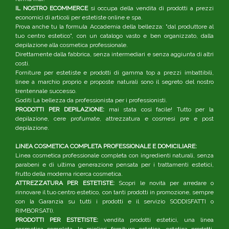
IL NOSTRO ECOMMERCE
si occupa della vendita di prodotti a prezzi
economici di articoli per estetiste online e spa.
Prova anche tu la formula Accademia della bellezza: "dal produttore al
tuo centro estetico", con un catalogo vasto e ben organizzato, dalla
depilazione alla cosmetica professionale.
Direttamente dalla fabbrica, senza intermediari e senza aggiunta di altri
costi.
Forniture per estetiste e prodotti di gamma top a prezzi imbattibili,
linee a marchio proprio e proposte naturali sono il segreto del nostro
trentennale successo.
Goditi La bellezza da professionista per i professionisti.
PRODOTTI PER DEPILAZIONE:
mai stata così facile! Tutto per la
depilazione, cere profumate, attrezzatura e cosmesi pre e post
depilazione.
LINEA COSMETICA COMPLETA PROFESSIONALE E DOMICILIARE:
Linea cosmetica professionale completa con ingredienti naturali, senza
parabeni e di ultima generazione pensata per i trattamenti estetici,
frutto della moderna ricerca cosmetica.
ATTREZZATURA PER ESTETISTE:
Scopri le novità per arredare o
rinnovare il tuo centro estetico, con tanti prodotti in promozione, sempre
con la Garanzia su tutti i prodotti e il servizio SODDISFATTI o
RIMBORSATI).
PRODOTTI PER ESTETISTE:
vendita prodotti estetici, una linea