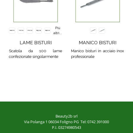
Più
altri...
LAME BISTURI
MANICO BISTURI
Scatola da 100 lame
Manico bisturi in acciaio inox
confezionate singolarmente
professionale
Beauty2b srl
Via Polanga 1
06034 Foligno PG
Tel: 0742 391000
P.I. 03274980543