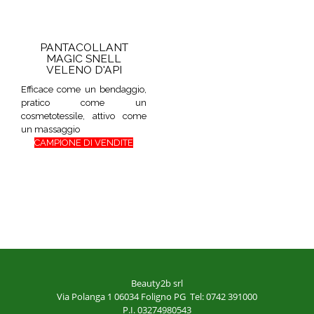
PANTACOLLANT
MAGIC SNELL
VELENO D'API
Efficace come un bendaggio,
pratico come un
cosmetotessile, attivo come
un massaggio
CAMPIONE DI VENDITE
Beauty2b srl
Via Polanga 1
06034 Foligno PG
Tel: 0742 391000
P.I. 03274980543