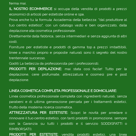
ferma mai.
IL NOSTRO ECOMMERCE
si occupa della vendita di prodotti a prezzi
economici di articoli per estetiste online e spa.
Prova anche tu la formula Accademia della bellezza: "dal produttore al
tuo centro estetico", con un catalogo vasto e ben organizzato, dalla
depilazione alla cosmetica professionale.
Direttamente dalla fabbrica, senza intermediari e senza aggiunta di altri
costi.
Forniture per estetiste e prodotti di gamma top a prezzi imbattibili,
linee a marchio proprio e proposte naturali sono il segreto del nostro
trentennale successo.
Goditi La bellezza da professionista per i professionisti.
PRODOTTI PER DEPILAZIONE:
mai stata così facile! Tutto per la
depilazione, cere profumate, attrezzatura e cosmesi pre e post
depilazione.
LINEA COSMETICA COMPLETA PROFESSIONALE E DOMICILIARE:
Linea cosmetica professionale completa con ingredienti naturali, senza
parabeni e di ultima generazione pensata per i trattamenti estetici,
frutto della moderna ricerca cosmetica.
ATTREZZATURA PER ESTETISTE:
Scopri le novità per arredare o
rinnovare il tuo centro estetico, con tanti prodotti in promozione, sempre
con la Garanzia su tutti i prodotti e il servizio SODDISFATTI o
RIMBORSATI).
PRODOTTI PER ESTETISTE:
vendita prodotti estetici, una linea