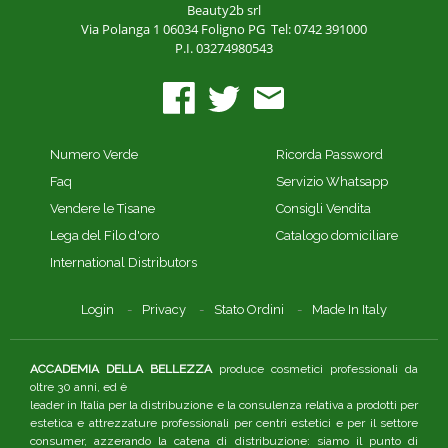
Beauty2b srl
Via Polanga 1
06034 Foligno PG
Tel: 0742 391000
P.I. 03274980543
Numero Verde
Ricorda Password
Faq
Servizio Whatsapp
Vendere le Tisane
Consigli Vendita
Lega del Filo d'oro
Catalogo domiciliare
International Distributors
Login
Privacy
Stato Ordini
Made In Italy
ACCADEMIA DELLA BELLEZZA
produce cosmetici professionali da
oltre 30 anni, ed è
leader in Italia per la distribuzione e la consulenza relativa a prodotti per
estetica e attrezzature professionali per centri estetici e per il settore
consumer, azzerando la catena di distribuzione: siamo il punto di