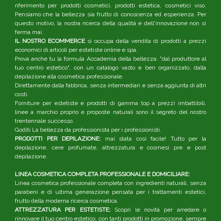
riferimento per prodotti cosmetici, prodotti estetica, cosmetici viso.
Pensiamo che la bellezza sia frutto di conoscenza ed esperienza. Per
questo motivo, la nostra ricerca della qualità e dell'innovazione non si
ferma mai.
IL NOSTRO ECOMMERCE
si occupa della vendita di prodotti a prezzi
economici di articoli per estetiste online e spa.
Prova anche tu la formula Accademia della bellezza: "dal produttore al
tuo centro estetico", con un catalogo vasto e ben organizzato, dalla
depilazione alla cosmetica professionale.
Direttamente dalla fabbrica, senza intermediari e senza aggiunta di altri
costi.
Forniture per estetiste e prodotti di gamma top a prezzi imbattibili,
linee a marchio proprio e proposte naturali sono il segreto del nostro
trentennale successo.
Goditi La bellezza da professionista per i professionisti.
PRODOTTI PER DEPILAZIONE:
mai stata così facile! Tutto per la
depilazione, cere profumate, attrezzatura e cosmesi pre e post
depilazione.
LINEA COSMETICA COMPLETA PROFESSIONALE E DOMICILIARE:
Linea cosmetica professionale completa con ingredienti naturali, senza
parabeni e di ultima generazione pensata per i trattamenti estetici,
frutto della moderna ricerca cosmetica.
ATTREZZATURA PER ESTETISTE:
Scopri le novità per arredare o
rinnovare il tuo centro estetico, con tanti prodotti in promozione, sempre