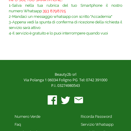
1-Salva nella tua rubrica del tuo Smartphone il nostro
numero
Whatsapp
393 8798725
2-Mandaci un messaggio whatsapp con scritto "Accademia"
3-
Appena vedi la spunta di conferma di ricezione della richiesta il
servizio sarà attivo
4-Il servizio è gratuito e lo puoi interrompere quando vuoi
Beauty2b srl
Via Polanga 1
06034 Foligno PG
Tel: 0742 391000
P.I. 03274980543
Numero Verde
Ricorda Password
Faq
Servizio Whatsapp