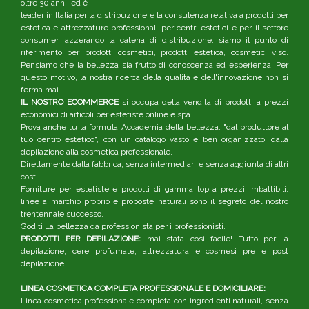
oltre 30 anni, ed è
leader in Italia per la distribuzione e la consulenza relativa a prodotti per
estetica e attrezzature professionali per centri estetici e per il settore
consumer, azzerando la catena di distribuzione: siamo il punto di
riferimento per prodotti cosmetici, prodotti estetica, cosmetici viso.
Pensiamo che la bellezza sia frutto di conoscenza ed esperienza. Per
questo motivo, la nostra ricerca della qualità e dell'innovazione non si
ferma mai.
IL NOSTRO ECOMMERCE
si occupa della vendita di prodotti a prezzi
economici di articoli per estetiste online e spa.
Prova anche tu la formula Accademia della bellezza: "dal produttore al
tuo centro estetico", con un catalogo vasto e ben organizzato, dalla
depilazione alla cosmetica professionale.
Direttamente dalla fabbrica, senza intermediari e senza aggiunta di altri
costi.
Forniture per estetiste e prodotti di gamma top a prezzi imbattibili,
linee a marchio proprio e proposte naturali sono il segreto del nostro
trentennale successo.
Goditi La bellezza da professionista per i professionisti.
PRODOTTI PER DEPILAZIONE:
mai stata così facile! Tutto per la
depilazione, cere profumate, attrezzatura e cosmesi pre e post
depilazione.
LINEA COSMETICA COMPLETA PROFESSIONALE E DOMICILIARE:
Linea cosmetica professionale completa con ingredienti naturali, senza