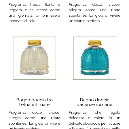
Fragranza fresca, fiorita e
Fragranza dolce, vivace,
leggera, quasi eterea, come
allegra come una risata
una giornata di primavera
spontanea. La gioia di vivere
inondata di sole.
un istante perfetto.
Bagno doccia tra
Bagno doccia
l'etna e il mare
vacanze romane
Fragranza dolce, vivace,
Fragranza che regala
allegra come una risata
dolcezza e calore, in un
spontanea. La gioia di vivere
delicato abbraccio per il cuore
un istante perfetto.
e l’anima. E riscopri una pelle