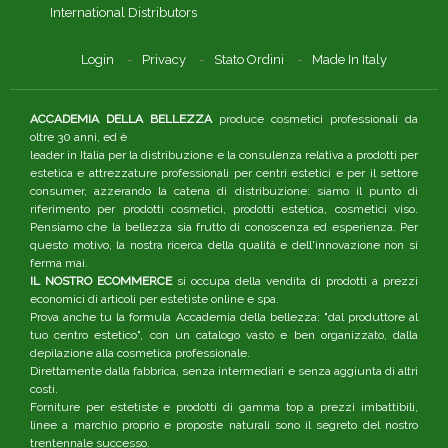
International Distributors
Login
Privacy
Stato Ordini
Made In Italy
ACCADEMIA DELLA BELLEZZA
produce cosmetici professionali da
oltre 30 anni, ed è
leader in Italia per la distribuzione e la consulenza relativa a prodotti per
estetica e attrezzature professionali per centri estetici e per il settore
consumer, azzerando la catena di distribuzione: siamo il punto di
riferimento per prodotti cosmetici, prodotti estetica, cosmetici viso.
Pensiamo che la bellezza sia frutto di conoscenza ed esperienza. Per
questo motivo, la nostra ricerca della qualità e dell'innovazione non si
ferma mai.
IL NOSTRO ECOMMERCE
si occupa della vendita di prodotti a prezzi
economici di articoli per estetiste online e spa.
Prova anche tu la formula Accademia della bellezza: "dal produttore al
tuo centro estetico", con un catalogo vasto e ben organizzato, dalla
depilazione alla cosmetica professionale.
Direttamente dalla fabbrica, senza intermediari e senza aggiunta di altri
costi.
Forniture per estetiste e prodotti di gamma top a prezzi imbattibili,
linee a marchio proprio e proposte naturali sono il segreto del nostro
trentennale successo.