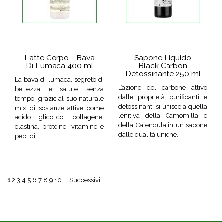
Latte Corpo - Bava
Sapone Liquido
Di Lumaca 400 ml
Black Carbon
Detossinante 250 ml
La bava di lumaca, segreto di
L’azione del carbone attivo
bellezza e salute senza
dalle proprietà purificanti e
tempo, grazie al suo naturale
detossinanti si unisce a quella
mix di sostanze attive come
lenitiva della Camomilla e
acido glicolico, collagene,
della Calendula in un sapone
elastina, proteine, vitamine e
dalle qualità uniche.
peptidi
1
2
3
4
5
6
7
8
9
10
...
Successivi