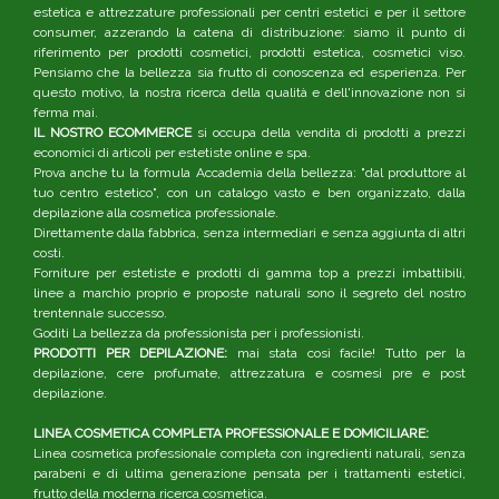
estetica e attrezzature professionali per centri estetici e per il settore
consumer, azzerando la catena di distribuzione: siamo il punto di
riferimento per prodotti cosmetici, prodotti estetica, cosmetici viso.
Pensiamo che la bellezza sia frutto di conoscenza ed esperienza. Per
questo motivo, la nostra ricerca della qualità e dell'innovazione non si
ferma mai.
IL NOSTRO ECOMMERCE
si occupa della vendita di prodotti a prezzi
economici di articoli per estetiste online e spa.
Prova anche tu la formula Accademia della bellezza: "dal produttore al
tuo centro estetico", con un catalogo vasto e ben organizzato, dalla
depilazione alla cosmetica professionale.
Direttamente dalla fabbrica, senza intermediari e senza aggiunta di altri
costi.
Forniture per estetiste e prodotti di gamma top a prezzi imbattibili,
linee a marchio proprio e proposte naturali sono il segreto del nostro
trentennale successo.
Goditi La bellezza da professionista per i professionisti.
PRODOTTI PER DEPILAZIONE:
mai stata così facile! Tutto per la
depilazione, cere profumate, attrezzatura e cosmesi pre e post
depilazione.
LINEA COSMETICA COMPLETA PROFESSIONALE E DOMICILIARE:
Linea cosmetica professionale completa con ingredienti naturali, senza
parabeni e di ultima generazione pensata per i trattamenti estetici,
frutto della moderna ricerca cosmetica.