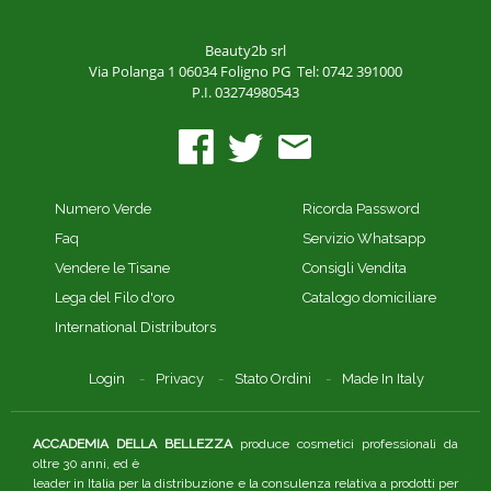
Beauty2b srl
Via Polanga 1
06034 Foligno PG
Tel: 0742 391000
P.I. 03274980543
Numero Verde
Ricorda Password
Faq
Servizio Whatsapp
Vendere le Tisane
Consigli Vendita
Lega del Filo d'oro
Catalogo domiciliare
International Distributors
Login
Privacy
Stato Ordini
Made In Italy
ACCADEMIA DELLA BELLEZZA
produce cosmetici professionali da
oltre 30 anni, ed è
leader in Italia per la distribuzione e la consulenza relativa a prodotti per