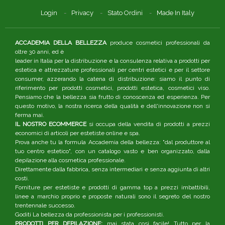
Login
Privacy
Stato Ordini
Made In Italy
ACCADEMIA DELLA BELLEZZA
produce cosmetici professionali da
oltre 30 anni, ed è
leader in Italia per la distribuzione e la consulenza relativa a prodotti per
estetica e attrezzature professionali per centri estetici e per il settore
consumer, azzerando la catena di distribuzione: siamo il punto di
riferimento per prodotti cosmetici, prodotti estetica, cosmetici viso.
Pensiamo che la bellezza sia frutto di conoscenza ed esperienza. Per
questo motivo, la nostra ricerca della qualità e dell'innovazione non si
ferma mai.
IL NOSTRO ECOMMERCE
si occupa della vendita di prodotti a prezzi
economici di articoli per estetiste online e spa.
Prova anche tu la formula Accademia della bellezza: "dal produttore al
tuo centro estetico", con un catalogo vasto e ben organizzato, dalla
depilazione alla cosmetica professionale.
Direttamente dalla fabbrica, senza intermediari e senza aggiunta di altri
costi.
Forniture per estetiste e prodotti di gamma top a prezzi imbattibili,
linee a marchio proprio e proposte naturali sono il segreto del nostro
trentennale successo.
Goditi La bellezza da professionista per i professionisti.
PRODOTTI PER DEPILAZIONE:
mai stata così facile! Tutto per la