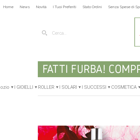
Home
News
Novità
I Tuoi Preferiti
Stato Ordini
Senza Spese di Sp
gozio
I GIOIELLI
ROLLER
I SOLARI
I SUCCESSI
COSMETICA