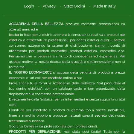
Login
Privacy
Stato Ordini
Made In Italy
ACCADEMIA DELLA BELLEZZA
produce cosmetici professionali da
oltre 30 anni, ed è
leader in Italia per la distribuzione e la consulenza relativa a prodotti per
estetica e attrezzature professionali per centri estetici e per il settore
consumer, azzerando la catena di distribuzione: siamo il punto di
riferimento per prodotti cosmetici, prodotti estetica, cosmetici viso.
Pensiamo che la bellezza sia frutto di conoscenza ed esperienza. Per
questo motivo, la nostra ricerca della qualità e dell'innovazione non si
ferma mai.
IL NOSTRO ECOMMERCE
si occupa della vendita di prodotti a prezzi
economici di articoli per estetiste online e spa.
Prova anche tu la formula Accademia della bellezza: "dal produttore al
tuo centro estetico", con un catalogo vasto e ben organizzato, dalla
depilazione alla cosmetica professionale.
Direttamente dalla fabbrica, senza intermediari e senza aggiunta di altri
costi.
Forniture per estetiste e prodotti di gamma top a prezzi imbattibili,
linee a marchio proprio e proposte naturali sono il segreto del nostro
trentennale successo.
Goditi La bellezza da professionista per i professionisti.
PRODOTTI PER DEPILAZIONE:
mai stata così facile! Tutto per la