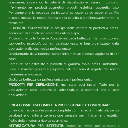
consumer, azzerando la catena di distribuzione: siamo il punto di
riferimento per prodotti cosmetici, prodotti estetica, cosmetici viso.
Pensiamo che la bellezza sia frutto di conoscenza ed esperienza. Per
questo motivo, la nostra ricerca della qualità e dell'innovazione non si
ferma mai.
IL NOSTRO ECOMMERCE
si occupa della vendita di prodotti a prezzi
economici di articoli per estetiste online e spa.
Prova anche tu la formula Accademia della bellezza: "dal produttore al
tuo centro estetico", con un catalogo vasto e ben organizzato, dalla
depilazione alla cosmetica professionale.
Direttamente dalla fabbrica, senza intermediari e senza aggiunta di altri
costi.
Forniture per estetiste e prodotti di gamma top a prezzi imbattibili,
linee a marchio proprio e proposte naturali sono il segreto del nostro
trentennale successo.
Goditi La bellezza da professionista per i professionisti.
PRODOTTI PER DEPILAZIONE:
mai stata così facile! Tutto per la
depilazione, cere profumate, attrezzatura e cosmesi pre e post
depilazione.
LINEA COSMETICA COMPLETA PROFESSIONALE E DOMICILIARE:
Linea cosmetica professionale completa con ingredienti naturali, senza
parabeni e di ultima generazione pensata per i trattamenti estetici,
frutto della moderna ricerca cosmetica.
ATTREZZATURA PER ESTETISTE:
Scopri le novità per arredare o