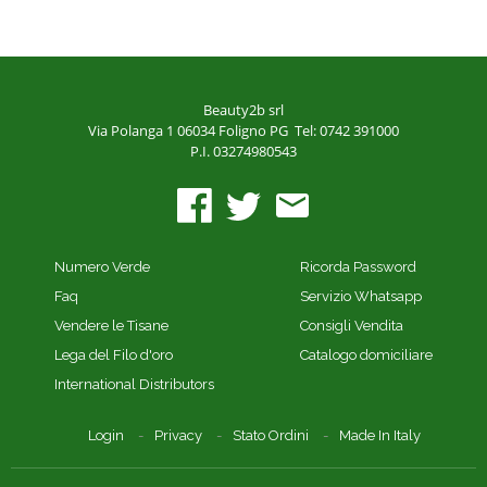
Beauty2b srl
Via Polanga 1
06034 Foligno PG
Tel: 0742 391000
P.I. 03274980543
Numero Verde
Ricorda Password
Faq
Servizio Whatsapp
Vendere le Tisane
Consigli Vendita
Lega del Filo d'oro
Catalogo domiciliare
International Distributors
Login
Privacy
Stato Ordini
Made In Italy