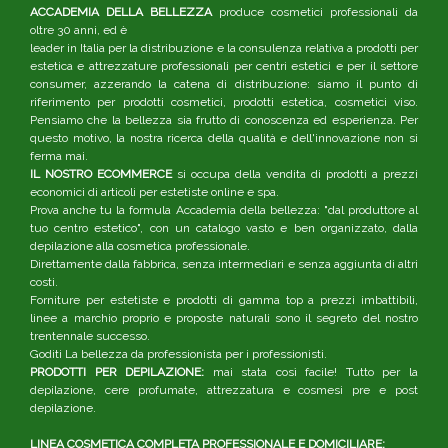
ACCADEMIA DELLA BELLEZZA
produce cosmetici professionali da
oltre 30 anni, ed è
leader in Italia per la distribuzione e la consulenza relativa a prodotti per
estetica e attrezzature professionali per centri estetici e per il settore
consumer, azzerando la catena di distribuzione: siamo il punto di
riferimento per prodotti cosmetici, prodotti estetica, cosmetici viso.
Pensiamo che la bellezza sia frutto di conoscenza ed esperienza. Per
questo motivo, la nostra ricerca della qualità e dell'innovazione non si
ferma mai.
IL NOSTRO ECOMMERCE
si occupa della vendita di prodotti a prezzi
economici di articoli per estetiste online e spa.
Prova anche tu la formula Accademia della bellezza: "dal produttore al
tuo centro estetico", con un catalogo vasto e ben organizzato, dalla
depilazione alla cosmetica professionale.
Direttamente dalla fabbrica, senza intermediari e senza aggiunta di altri
costi.
Forniture per estetiste e prodotti di gamma top a prezzi imbattibili,
linee a marchio proprio e proposte naturali sono il segreto del nostro
trentennale successo.
Goditi La bellezza da professionista per i professionisti.
PRODOTTI PER DEPILAZIONE:
mai stata così facile! Tutto per la
depilazione, cere profumate, attrezzatura e cosmesi pre e post
depilazione.
LINEA COSMETICA COMPLETA PROFESSIONALE E DOMICILIARE: