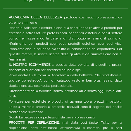
ACCADEMIA DELLA BELLEZZA
produce cosmetici professionali da
oltre 30 anni, ed è
leader in Italia per la distribuzione e la consulenza relativa a prodotti per
estetica e attrezzature professionali per centri estetici e per il settore
consumer, azzerando la catena di distribuzione: siamo il punto di
riferimento per prodotti cosmetici, prodotti estetica, cosmetici viso.
Pensiamo che la bellezza sia frutto di conoscenza ed esperienza. Per
questo motivo, la nostra ricerca della qualità e dell'innovazione non si
ferma mai.
IL NOSTRO ECOMMERCE
si occupa della vendita di prodotti a prezzi
economici di articoli per estetiste online e spa.
Prova anche tu la formula Accademia della bellezza: "dal produttore al
tuo centro estetico", con un catalogo vasto e ben organizzato, dalla
depilazione alla cosmetica professionale.
Direttamente dalla fabbrica, senza intermediari e senza aggiunta di altri
costi.
Forniture per estetiste e prodotti di gamma top a prezzi imbattibili,
linee a marchio proprio e proposte naturali sono il segreto del nostro
trentennale successo.
Goditi La bellezza da professionista per i professionisti.
PRODOTTI PER DEPILAZIONE:
mai stata così facile! Tutto per la
depilazione, cere profumate, attrezzatura e cosmesi pre e post