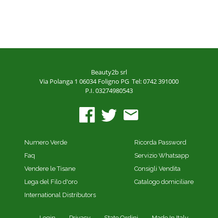
Beauty2b srl
Via Polanga 1
06034 Foligno PG
Tel: 0742 391000
P.I. 03274980543
Numero Verde
Ricorda Password
Faq
Servizio Whatsapp
Vendere le Tisane
Consigli Vendita
Lega del Filo d'oro
Catalogo domiciliare
International Distributors
Login
Privacy
Stato Ordini
Made In Italy