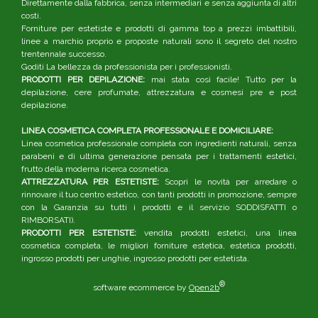
Direttamente dalla fabbrica, senza intermediari e senza aggiunta di altri
costi.
Forniture per estetiste e prodotti di gamma top a prezzi imbattibili,
linee a marchio proprio e proposte naturali sono il segreto del nostro
trentennale successo.
Goditi La bellezza da professionista per i professionisti.
PRODOTTI PER DEPILAZIONE:
mai stata così facile! Tutto per la
depilazione, cere profumate, attrezzatura e cosmesi pre e post
depilazione.
LINEA COSMETICA COMPLETA PROFESSIONALE E DOMICILIARE:
Linea cosmetica professionale completa con ingredienti naturali, senza
parabeni e di ultima generazione pensata per i trattamenti estetici,
frutto della moderna ricerca cosmetica.
ATTREZZATURA PER ESTETISTE:
Scopri le novità per arredare o
rinnovare il tuo centro estetico, con tanti prodotti in promozione, sempre
con la Garanzia su tutti i prodotti e il servizio SODDISFATTI o
RIMBORSATI).
PRODOTTI PER ESTETISTE:
vendita prodotti estetici, una linea
cosmetica completa, le migliori forniture estetica, estetica prodotti,
ingrosso prodotti per unghie, ingrosso prodotti per estetista.
®
software ecommerce by
Open2b