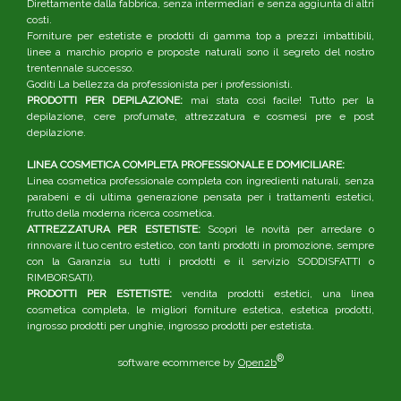
Direttamente dalla fabbrica, senza intermediari e senza aggiunta di altri
costi.
Forniture per estetiste e prodotti di gamma top a prezzi imbattibili,
linee a marchio proprio e proposte naturali sono il segreto del nostro
trentennale successo.
Goditi La bellezza da professionista per i professionisti.
PRODOTTI PER DEPILAZIONE:
mai stata così facile! Tutto per la
depilazione, cere profumate, attrezzatura e cosmesi pre e post
depilazione.
LINEA COSMETICA COMPLETA PROFESSIONALE E DOMICILIARE:
Linea cosmetica professionale completa con ingredienti naturali, senza
parabeni e di ultima generazione pensata per i trattamenti estetici,
frutto della moderna ricerca cosmetica.
ATTREZZATURA PER ESTETISTE:
Scopri le novità per arredare o
rinnovare il tuo centro estetico, con tanti prodotti in promozione, sempre
con la Garanzia su tutti i prodotti e il servizio SODDISFATTI o
RIMBORSATI).
PRODOTTI PER ESTETISTE:
vendita prodotti estetici, una linea
cosmetica completa, le migliori forniture estetica, estetica prodotti,
ingrosso prodotti per unghie, ingrosso prodotti per estetista.
®
software ecommerce by
Open2b