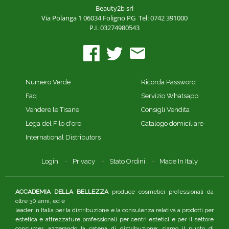
Beauty2b srl
Via Polanga 1
06034 Foligno PG
Tel: 0742 391000
P.I. 03274980543
Numero Verde
Ricorda Password
Faq
Servizio Whatsapp
Vendere le Tisane
Consigli Vendita
Lega del Filo d'oro
Catalogo domiciliare
International Distributors
Login
Privacy
Stato Ordini
Made In Italy
ACCADEMIA DELLA BELLEZZA
produce cosmetici professionali da
oltre 30 anni, ed è
leader in Italia per la distribuzione e la consulenza relativa a prodotti per
estetica e attrezzature professionali per centri estetici e per il settore
consumer, azzerando la catena di distribuzione: siamo il punto di