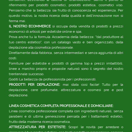
riferimento per prodotti cosmetici, prodotti estetica, cosmetici viso.
Pensiamo che la bellezza sia frutto di conoscenza ed esperienza. Per
questo motivo, la nostra ricerca della qualità e dell'innovazione non si
ferma mai.
IL NOSTRO ECOMMERCE
si occupa della vendita di prodotti a prezzi
economici di articoli per estetiste online e spa.
Prova anche tu la formula Accademia della bellezza: "dal produttore al
tuo centro estetico", con un catalogo vasto e ben organizzato, dalla
depilazione alla cosmetica professionale.
Direttamente dalla fabbrica, senza intermediari e senza aggiunta di altri
costi.
Forniture per estetiste e prodotti di gamma top a prezzi imbattibili,
linee a marchio proprio e proposte naturali sono il segreto del nostro
trentennale successo.
Goditi La bellezza da professionista per i professionisti.
PRODOTTI PER DEPILAZIONE:
mai stata così facile! Tutto per la
depilazione, cere profumate, attrezzatura e cosmesi pre e post
depilazione.
LINEA COSMETICA COMPLETA PROFESSIONALE E DOMICILIARE:
Linea cosmetica professionale completa con ingredienti naturali, senza
parabeni e di ultima generazione pensata per i trattamenti estetici,
frutto della moderna ricerca cosmetica.
ATTREZZATURA PER ESTETISTE:
Scopri le novità per arredare o