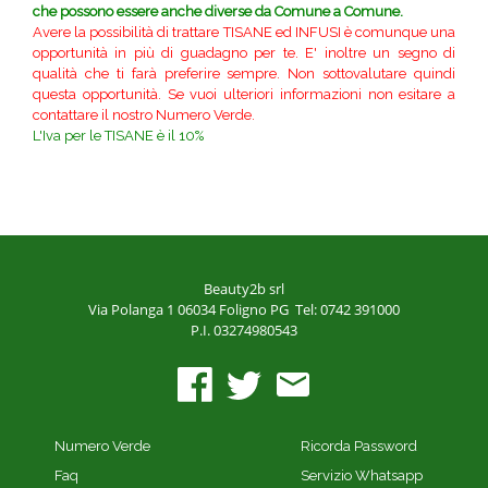
che possono essere anche diverse da Comune a Comune.
Avere la possibilità di trattare TISANE ed INFUSI è comunque una
opportunità in più di guadagno per te. E' inoltre un segno di
qualità che ti farà preferire sempre. Non sottovalutare quindi
questa opportunità. Se vuoi ulteriori informazioni non esitare a
contattare il nostro Numero Verde.
L'Iva per le TISANE è il 10%
Beauty2b srl
Via Polanga 1
06034 Foligno PG
Tel: 0742 391000
P.I. 03274980543
Numero Verde
Ricorda Password
Faq
Servizio Whatsapp