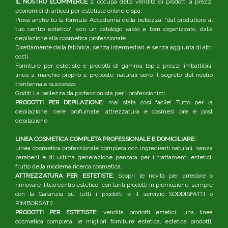
IL NOSTRO ECOMMERCE
si occupa della vendita di prodotti a prezzi
economici di articoli per estetiste online e spa.
Prova anche tu la formula Accademia della bellezza: "dal produttore al
tuo centro estetico", con un catalogo vasto e ben organizzato, dalla
depilazione alla cosmetica professionale.
Direttamente dalla fabbrica, senza intermediari e senza aggiunta di altri
costi.
Forniture per estetiste e prodotti di gamma top a prezzi imbattibili,
linee a marchio proprio e proposte naturali sono il segreto del nostro
trentennale successo.
Goditi La bellezza da professionista per i professionisti.
PRODOTTI PER DEPILAZIONE:
mai stata così facile! Tutto per la
depilazione, cere profumate, attrezzatura e cosmesi pre e post
depilazione.
LINEA COSMETICA COMPLETA PROFESSIONALE E DOMICILIARE:
Linea cosmetica professionale completa con ingredienti naturali, senza
parabeni e di ultima generazione pensata per i trattamenti estetici,
frutto della moderna ricerca cosmetica.
ATTREZZATURA PER ESTETISTE:
Scopri le novità per arredare o
rinnovare il tuo centro estetico, con tanti prodotti in promozione, sempre
con la Garanzia su tutti i prodotti e il servizio SODDISFATTI o
RIMBORSATI).
PRODOTTI PER ESTETISTE:
vendita prodotti estetici, una linea
cosmetica completa, le migliori forniture estetica, estetica prodotti,