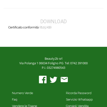
DOWNLOAD
Certificato conformità
(825 KB)
Beauty2b srl
Via Polanga 1
06034 Foligno PG
Tel: 0742 391000
P.I. 03274980543
Numero Verde
Ricorda Password
Faq
Servizio Whatsapp
Vendere le Tisane
Consigli Vendita