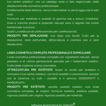
tuo centro estetico", con un catalogo vasto e ben organizzato, dalla
depilazione alla cosmetica professionale.
Direttamente dalla fabbrica, senza intermediari e senza aggiunta di altri
costi.
Forniture per estetiste e prodotti di gamma top a prezzi imbattibili,
linee a marchio proprio e proposte naturali sono il segreto del nostro
trentennale successo.
Goditi La bellezza da professionista per i professionisti.
PRODOTTI PER DEPILAZIONE:
mai stata così facile! Tutto per la
depilazione, cere profumate, attrezzatura e cosmesi pre e post
depilazione.
LINEA COSMETICA COMPLETA PROFESSIONALE E DOMICILIARE:
Linea cosmetica professionale completa con ingredienti naturali, senza
parabeni e di ultima generazione pensata per i trattamenti estetici,
frutto della moderna ricerca cosmetica.
ATTREZZATURA PER ESTETISTE:
Scopri le novità per arredare o
rinnovare il tuo centro estetico, con tanti prodotti in promozione, sempre
con la Garanzia su tutti i prodotti e il servizio SODDISFATTI o
RIMBORSATI).
PRODOTTI PER ESTETISTE:
vendita prodotti estetici, una linea
cosmetica completa, le migliori forniture estetica, estetica prodotti,
ingrosso prodotti per unghie, ingrosso prodotti per estetista.
®
software ecommerce by
Open2b