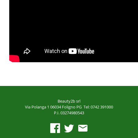
Beauty2b srl
Via Polanga 1
06034 Foligno PG
Tel: 0742 391000
P.I. 03274980543