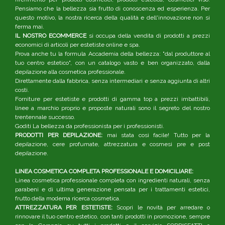
Pensiamo che la bellezza sia frutto di conoscenza ed esperienza. Per
questo motivo, la nostra ricerca della qualità e dell'innovazione non si
ferma mai.
IL NOSTRO ECOMMERCE
si occupa della vendita di prodotti a prezzi
economici di articoli per estetiste online e spa.
Prova anche tu la formula Accademia della bellezza: "dal produttore al
tuo centro estetico", con un catalogo vasto e ben organizzato, dalla
depilazione alla cosmetica professionale.
Direttamente dalla fabbrica, senza intermediari e senza aggiunta di altri
costi.
Forniture per estetiste e prodotti di gamma top a prezzi imbattibili,
linee a marchio proprio e proposte naturali sono il segreto del nostro
trentennale successo.
Goditi La bellezza da professionista per i professionisti.
PRODOTTI PER DEPILAZIONE:
mai stata così facile! Tutto per la
depilazione, cere profumate, attrezzatura e cosmesi pre e post
depilazione.
LINEA COSMETICA COMPLETA PROFESSIONALE E DOMICILIARE:
Linea cosmetica professionale completa con ingredienti naturali, senza
parabeni e di ultima generazione pensata per i trattamenti estetici,
frutto della moderna ricerca cosmetica.
ATTREZZATURA PER ESTETISTE:
Scopri le novità per arredare o
rinnovare il tuo centro estetico, con tanti prodotti in promozione, sempre