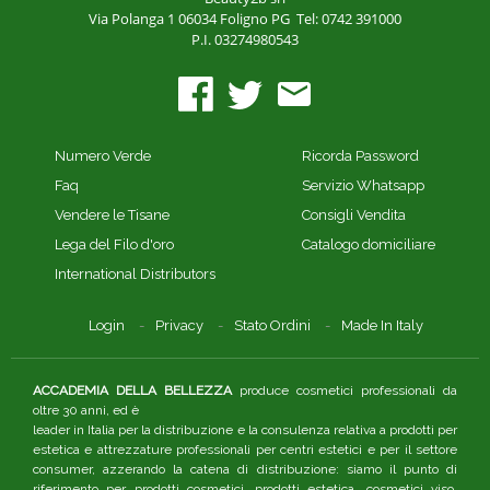
Via Polanga 1
06034 Foligno PG
Tel: 0742 391000
P.I. 03274980543
Numero Verde
Ricorda Password
Faq
Servizio Whatsapp
Vendere le Tisane
Consigli Vendita
Lega del Filo d'oro
Catalogo domiciliare
International Distributors
Login
Privacy
Stato Ordini
Made In Italy
ACCADEMIA DELLA BELLEZZA
produce cosmetici professionali da
oltre 30 anni, ed è
leader in Italia per la distribuzione e la consulenza relativa a prodotti per
estetica e attrezzature professionali per centri estetici e per il settore
consumer, azzerando la catena di distribuzione: siamo il punto di
riferimento per prodotti cosmetici, prodotti estetica, cosmetici viso.