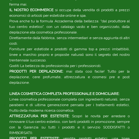
ferma mai.
IL NOSTRO ECOMMERCE
si occupa della vendita di prodotti a prezzi
economici di articoli per estetiste online e spa.
Prova anche tu la formula Accademia della bellezza: "dal produttore al
tuo centro estetico", con un catalogo vasto e ben organizzato, dalla
depilazione alla cosmetica professionale.
Direttamente dalla fabbrica, senza intermediari e senza aggiunta di altri
costi.
Forniture per estetiste e prodotti di gamma top a prezzi imbattibili,
linee a marchio proprio e proposte naturali sono il segreto del nostro
trentennale successo.
Goditi La bellezza da professionista per i professionisti.
PRODOTTI PER DEPILAZIONE:
mai stata così facile! Tutto per la
depilazione, cere profumate, attrezzatura e cosmesi pre e post
depilazione.
LINEA COSMETICA COMPLETA PROFESSIONALE E DOMICILIARE:
Linea cosmetica professionale completa con ingredienti naturali, senza
parabeni e di ultima generazione pensata per i trattamenti estetici,
frutto della moderna ricerca cosmetica.
ATTREZZATURA PER ESTETISTE:
Scopri le novità per arredare o
rinnovare il tuo centro estetico, con tanti prodotti in promozione, sempre
con la Garanzia su tutti i prodotti e il servizio SODDISFATTI o
RIMBORSATI).
PRODOTTI PER ESTETISTE:
vendita prodotti estetici, una linea