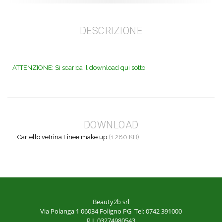
DESCRIZIONE
ATTENZIONE: Si scarica il download qui sotto
DOWNLOAD
Cartello vetrina Linee make up
(1.280 KB)
Beauty2b srl
Via Polanga 1
06034 Foligno PG
Tel: 0742 391000
P.I. 03274980543