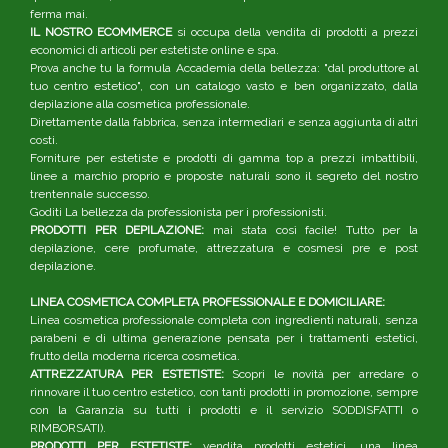
ferma mai.
IL NOSTRO ECOMMERCE
si occupa della vendita di prodotti a prezzi
economici di articoli per estetiste online e spa.
Prova anche tu la formula Accademia della bellezza: "dal produttore al
tuo centro estetico", con un catalogo vasto e ben organizzato, dalla
depilazione alla cosmetica professionale.
Direttamente dalla fabbrica, senza intermediari e senza aggiunta di altri
costi.
Forniture per estetiste e prodotti di gamma top a prezzi imbattibili,
linee a marchio proprio e proposte naturali sono il segreto del nostro
trentennale successo.
Goditi La bellezza da professionista per i professionisti.
PRODOTTI PER DEPILAZIONE:
mai stata così facile! Tutto per la
depilazione, cere profumate, attrezzatura e cosmesi pre e post
depilazione.
LINEA COSMETICA COMPLETA PROFESSIONALE E DOMICILIARE:
Linea cosmetica professionale completa con ingredienti naturali, senza
parabeni e di ultima generazione pensata per i trattamenti estetici,
frutto della moderna ricerca cosmetica.
ATTREZZATURA PER ESTETISTE:
Scopri le novità per arredare o
rinnovare il tuo centro estetico, con tanti prodotti in promozione, sempre
con la Garanzia su tutti i prodotti e il servizio SODDISFATTI o
RIMBORSATI).
PRODOTTI PER ESTETISTE:
vendita prodotti estetici, una linea