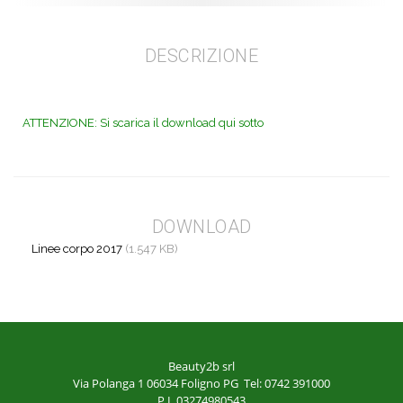
DESCRIZIONE
ATTENZIONE: Si scarica il download qui sotto
DOWNLOAD
Linee corpo 2017
(1.547 KB)
Beauty2b srl
Via Polanga 1
06034 Foligno PG
Tel: 0742 391000
P.I. 03274980543