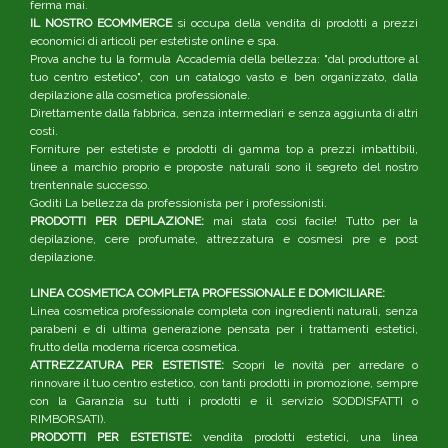
ferma mai.
IL NOSTRO ECOMMERCE
si occupa della vendita di prodotti a prezzi
economici di articoli per estetiste online e spa.
Prova anche tu la formula Accademia della bellezza: "dal produttore al
tuo centro estetico", con un catalogo vasto e ben organizzato, dalla
depilazione alla cosmetica professionale.
Direttamente dalla fabbrica, senza intermediari e senza aggiunta di altri
costi.
Forniture per estetiste e prodotti di gamma top a prezzi imbattibili,
linee a marchio proprio e proposte naturali sono il segreto del nostro
trentennale successo.
Goditi La bellezza da professionista per i professionisti.
PRODOTTI PER DEPILAZIONE:
mai stata così facile! Tutto per la
depilazione, cere profumate, attrezzatura e cosmesi pre e post
depilazione.
LINEA COSMETICA COMPLETA PROFESSIONALE E DOMICILIARE:
Linea cosmetica professionale completa con ingredienti naturali, senza
parabeni e di ultima generazione pensata per i trattamenti estetici,
frutto della moderna ricerca cosmetica.
ATTREZZATURA PER ESTETISTE:
Scopri le novità per arredare o
rinnovare il tuo centro estetico, con tanti prodotti in promozione, sempre
con la Garanzia su tutti i prodotti e il servizio SODDISFATTI o
RIMBORSATI).
PRODOTTI PER ESTETISTE:
vendita prodotti estetici, una linea