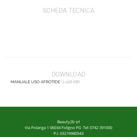
SCHEDA TECNICA
DOWNLOAD
MANUALE USO AFROTIDE
(3.198 KB)
Beauty2b srl
Via Polanga 1
06034 Foligno PG
Tel: 0742 391000
P.I. 03274980543