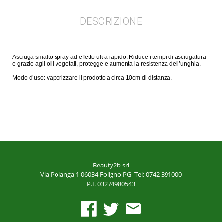
DESCRIZIONE
Asciuga smalto spray ad effetto ultra rapido. Riduce i tempi di asciugatura
e grazie agli olii vegetali, protegge e aumenta la resistenza dell’unghia.
Modo d’uso: vaporizzare il prodotto a circa 10cm di distanza.
Beauty2b srl
Via Polanga 1
06034 Foligno PG
Tel: 0742 391000
P.I. 03274980543