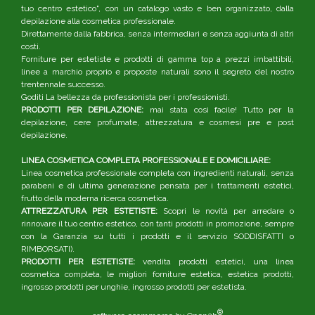
tuo centro estetico", con un catalogo vasto e ben organizzato, dalla
depilazione alla cosmetica professionale.
Direttamente dalla fabbrica, senza intermediari e senza aggiunta di altri
costi.
Forniture per estetiste e prodotti di gamma top a prezzi imbattibili,
linee a marchio proprio e proposte naturali sono il segreto del nostro
trentennale successo.
Goditi La bellezza da professionista per i professionisti.
PRODOTTI PER DEPILAZIONE:
mai stata così facile! Tutto per la
depilazione, cere profumate, attrezzatura e cosmesi pre e post
depilazione.
LINEA COSMETICA COMPLETA PROFESSIONALE E DOMICILIARE:
Linea cosmetica professionale completa con ingredienti naturali, senza
parabeni e di ultima generazione pensata per i trattamenti estetici,
frutto della moderna ricerca cosmetica.
ATTREZZATURA PER ESTETISTE:
Scopri le novità per arredare o
rinnovare il tuo centro estetico, con tanti prodotti in promozione, sempre
con la Garanzia su tutti i prodotti e il servizio SODDISFATTI o
RIMBORSATI).
PRODOTTI PER ESTETISTE:
vendita prodotti estetici, una linea
cosmetica completa, le migliori forniture estetica, estetica prodotti,
ingrosso prodotti per unghie, ingrosso prodotti per estetista.
®