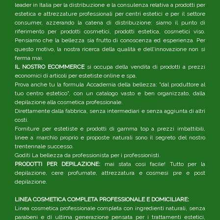
leader in Italia per la distribuzione e la consulenza relativa a prodotti per
estetica e attrezzature professionali per centri estetici e per il settore
consumer, azzerando la catena di distribuzione: siamo il punto di
riferimento per prodotti cosmetici, prodotti estetica, cosmetici viso.
Pensiamo che la bellezza sia frutto di conoscenza ed esperienza. Per
questo motivo, la nostra ricerca della qualità e dell'innovazione non si
ferma mai.
IL NOSTRO ECOMMERCE
si occupa della vendita di prodotti a prezzi
economici di articoli per estetiste online e spa.
Prova anche tu la formula Accademia della bellezza: "dal produttore al
tuo centro estetico", con un catalogo vasto e ben organizzato, dalla
depilazione alla cosmetica professionale.
Direttamente dalla fabbrica, senza intermediari e senza aggiunta di altri
costi.
Forniture per estetiste e prodotti di gamma top a prezzi imbattibili,
linee a marchio proprio e proposte naturali sono il segreto del nostro
trentennale successo.
Goditi La bellezza da professionista per i professionisti.
PRODOTTI PER DEPILAZIONE:
mai stata così facile! Tutto per la
depilazione, cere profumate, attrezzatura e cosmesi pre e post
depilazione.
LINEA COSMETICA COMPLETA PROFESSIONALE E DOMICILIARE:
Linea cosmetica professionale completa con ingredienti naturali, senza
parabeni e di ultima generazione pensata per i trattamenti estetici,