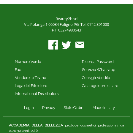
Beauty2b srl
Via Polanga 1
06034 Foligno PG
Tel: 0742 391000
P.I. 03274980543
Numero Verde
Ricorda Password
Faq
Servizio Whatsapp
Vendere le Tisane
Consigli Vendita
Lega del Filo d'oro
Catalogo domiciliare
International Distributors
Login
Privacy
Stato Ordini
Made In Italy
ACCADEMIA DELLA BELLEZZA
produce cosmetici professionali da
oltre 30 anni, ed è