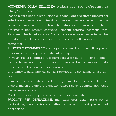
ACCADEMIA DELLA BELLEZZA
produce cosmetici professionali da
oltre 30 anni, ed è
leader in Italia per la distribuzione e la consulenza relativa a prodotti per
estetica e attrezzature professionali per centri estetici e per il settore
consumer, azzerando la catena di distribuzione: siamo il punto di
riferimento per prodotti cosmetici, prodotti estetica, cosmetici viso.
Pensiamo che la bellezza sia frutto di conoscenza ed esperienza. Per
questo motivo, la nostra ricerca della qualità e dell'innovazione non si
ferma mai.
IL NOSTRO ECOMMERCE
si occupa della vendita di prodotti a prezzi
economici di articoli per estetiste online e spa.
Prova anche tu la formula Accademia della bellezza: "dal produttore al
tuo centro estetico", con un catalogo vasto e ben organizzato, dalla
depilazione alla cosmetica professionale.
Direttamente dalla fabbrica, senza intermediari e senza aggiunta di altri
costi.
Forniture per estetiste e prodotti di gamma top a prezzi imbattibili,
linee a marchio proprio e proposte naturali sono il segreto del nostro
trentennale successo.
Goditi La bellezza da professionista per i professionisti.
PRODOTTI PER DEPILAZIONE:
mai stata così facile! Tutto per la
depilazione, cere profumate, attrezzatura e cosmesi pre e post
depilazione.