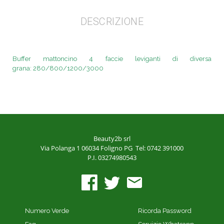
DESCRIZIONE
Buffer mattoncino 4 faccie leviganti di diversa
grana:
280/800/1200/3000
Beauty2b srl
Via Polanga 1
06034 Foligno PG
Tel: 0742 391000
P.I. 03274980543
Numero Verde
Ricorda Password