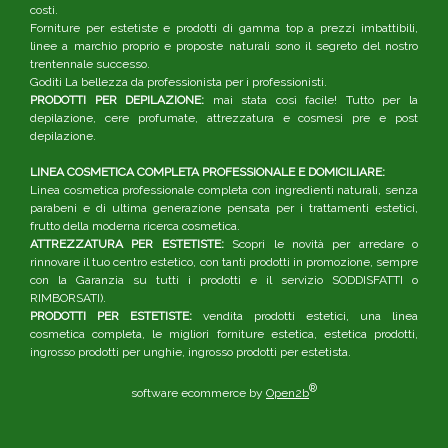
costi.
Forniture per estetiste e prodotti di gamma top a prezzi imbattibili,
linee a marchio proprio e proposte naturali sono il segreto del nostro
trentennale successo.
Goditi La bellezza da professionista per i professionisti.
PRODOTTI PER DEPILAZIONE:
mai stata così facile! Tutto per la
depilazione, cere profumate, attrezzatura e cosmesi pre e post
depilazione.
LINEA COSMETICA COMPLETA PROFESSIONALE E DOMICILIARE:
Linea cosmetica professionale completa con ingredienti naturali, senza
parabeni e di ultima generazione pensata per i trattamenti estetici,
frutto della moderna ricerca cosmetica.
ATTREZZATURA PER ESTETISTE:
Scopri le novità per arredare o
rinnovare il tuo centro estetico, con tanti prodotti in promozione, sempre
con la Garanzia su tutti i prodotti e il servizio SODDISFATTI o
RIMBORSATI).
PRODOTTI PER ESTETISTE:
vendita prodotti estetici, una linea
cosmetica completa, le migliori forniture estetica, estetica prodotti,
ingrosso prodotti per unghie, ingrosso prodotti per estetista.
®
software ecommerce by
Open2b