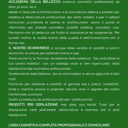
ACCADEMIA DELLA BELLEZZA
produce cosmetici professionali da
oltre 30 anni, ed è
leader in Italia per la distribuzione e la consulenza relativa a prodotti per
estetica e attrezzature professionali per centri estetici e per il settore
consumer, azzerando la catena di distribuzione: siamo il punto di
riferimento per prodotti cosmetici, prodotti estetica, cosmetici viso.
Pensiamo che la bellezza sia frutto di conoscenza ed esperienza. Per
questo motivo, la nostra ricerca della qualità e dell'innovazione non si
ferma mai.
IL NOSTRO ECOMMERCE
si occupa della vendita di prodotti a prezzi
economici di articoli per estetiste online e spa.
Prova anche tu la formula Accademia della bellezza: "dal produttore al
tuo centro estetico", con un catalogo vasto e ben organizzato, dalla
depilazione alla cosmetica professionale.
Direttamente dalla fabbrica, senza intermediari e senza aggiunta di altri
costi.
Forniture per estetiste e prodotti di gamma top a prezzi imbattibili,
linee a marchio proprio e proposte naturali sono il segreto del nostro
trentennale successo.
Goditi La bellezza da professionista per i professionisti.
PRODOTTI PER DEPILAZIONE:
mai stata così facile! Tutto per la
depilazione, cere profumate, attrezzatura e cosmesi pre e post
depilazione.
LINEA COSMETICA COMPLETA PROFESSIONALE E DOMICILIARE: