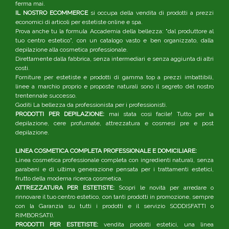
ferma mai.
IL NOSTRO ECOMMERCE
si occupa della vendita di prodotti a prezzi
economici di articoli per estetiste online e spa.
Prova anche tu la formula Accademia della bellezza: "dal produttore al
tuo centro estetico", con un catalogo vasto e ben organizzato, dalla
depilazione alla cosmetica professionale.
Direttamente dalla fabbrica, senza intermediari e senza aggiunta di altri
costi.
Forniture per estetiste e prodotti di gamma top a prezzi imbattibili,
linee a marchio proprio e proposte naturali sono il segreto del nostro
trentennale successo.
Goditi La bellezza da professionista per i professionisti.
PRODOTTI PER DEPILAZIONE:
mai stata così facile! Tutto per la
depilazione, cere profumate, attrezzatura e cosmesi pre e post
depilazione.
LINEA COSMETICA COMPLETA PROFESSIONALE E DOMICILIARE:
Linea cosmetica professionale completa con ingredienti naturali, senza
parabeni e di ultima generazione pensata per i trattamenti estetici,
frutto della moderna ricerca cosmetica.
ATTREZZATURA PER ESTETISTE:
Scopri le novità per arredare o
rinnovare il tuo centro estetico, con tanti prodotti in promozione, sempre
con la Garanzia su tutti i prodotti e il servizio SODDISFATTI o
RIMBORSATI).
PRODOTTI PER ESTETISTE:
vendita prodotti estetici, una linea