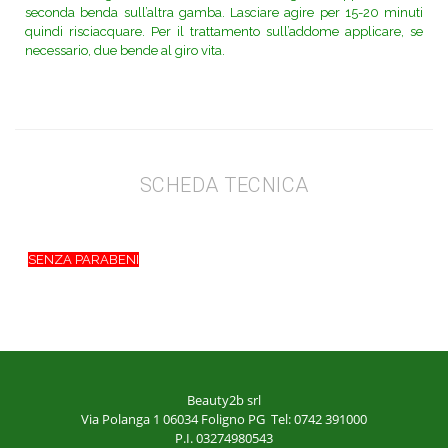
seconda benda sull’altra gamba. Lasciare agire per 15-20 minuti
quindi risciacquare. Per il trattamento sull’addome applicare, se
necessario, due bende al giro vita.
SCHEDA TECNICA
SENZA PARABENI
Beauty2b srl
Via Polanga 1
06034 Foligno PG
Tel: 0742 391000
P.I. 03274980543