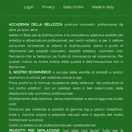
Login
Privacy
Stato Ordini
Made In Italy
ACCADEMIA DELLA BELLEZZA
produce cosmetici professionali da
oltre 30 anni, ed è
leader in Italia per la distribuzione e la consulenza relativa a prodotti per
estetica e attrezzature professionali per centri estetici e per il settore
consumer, azzerando la catena di distribuzione: siamo il punto di
riferimento per prodotti cosmetici, prodotti estetica, cosmetici viso.
Pensiamo che la bellezza sia frutto di conoscenza ed esperienza. Per
questo motivo, la nostra ricerca della qualità e dell'innovazione non si
ferma mai.
IL NOSTRO ECOMMERCE
si occupa della vendita di prodotti a prezzi
economici di articoli per estetiste online e spa.
Prova anche tu la formula Accademia della bellezza: "dal produttore al
tuo centro estetico", con un catalogo vasto e ben organizzato, dalla
depilazione alla cosmetica professionale.
Direttamente dalla fabbrica, senza intermediari e senza aggiunta di altri
costi.
Forniture per estetiste e prodotti di gamma top a prezzi imbattibili,
linee a marchio proprio e proposte naturali sono il segreto del nostro
trentennale successo.
Goditi La bellezza da professionista per i professionisti.
PRODOTTI PER DEPILAZIONE:
mai stata così facile! Tutto per la