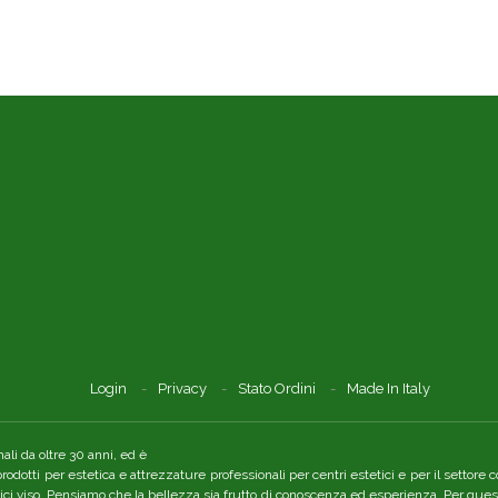
Login
Privacy
Stato Ordini
Made In Italy
li da oltre 30 anni, ed è
 prodotti per estetica e attrezzature professionali per centri estetici e per il setto
tici viso. Pensiamo che la bellezza sia frutto di conoscenza ed esperienza. Per quest