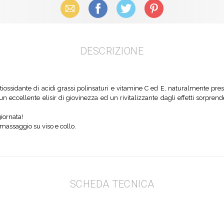
Email
Facebook
X (Twitter)
Pinterest
DESCRIZIONE
ntiossidante di
acidi grassi polinsaturi e vitamine C ed E, naturalmente pres
un eccellente elisir di
giovinezza ed un rivitalizzante dagli effetti sorprend
iornata!
 massaggio su viso e collo.
SCHEDA TECNICA