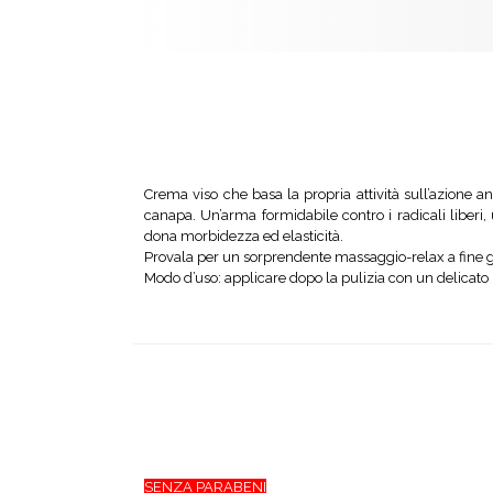
Crema viso che basa la propria attività sull’azione a
canapa.
Un’arma formidabile contro i radicali liberi, 
dona
morbidezza ed elasticità.
Provala per un sorprendente massaggio-relax a fine g
Modo d’uso:
applicare dopo la pulizia con un delicato
SENZA PARABENI