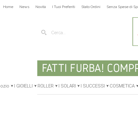
Home
News
Novità
I Tuoi Preferiti
Stato Ordini
Senza Spese di Sp
gozio
I GIOIELLI
ROLLER
I SOLARI
I SUCCESSI
COSMETICA