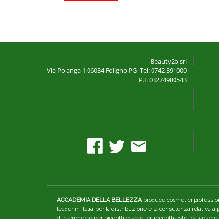
Beauty2b srl
Via Polanga 1
06034 Foligno PG
Tel: 0742 391000
P.I. 03274980543
ACCADEMIA DELLA BELLEZZA
produce cosmetici professiona
leader in Italia per la distribuzione e la consulenza relativa a
di riferimento per prodotti cosmetici, prodotti estetica, cosme