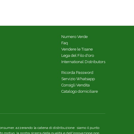
Numero Verde
Faq
Vendere le Tisane
Lega del Filo d'oro
International Distributors
Ricorda Password
Servizio Whatsapp
Consigli Vendita
Catalogo domiciliare
re consumer, azzerando la catena di distribuzione: siamo il punto
o motivo, la nostra ricerca della qualità e dell'innovazione non